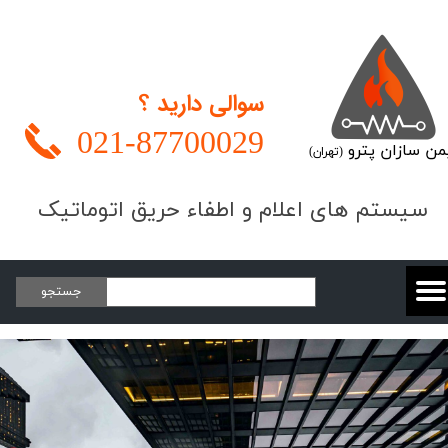
سوالی دارید ؟
021-
87700029
من سازان پترو
(تهران)
​​​سیستم های اعلام و اطفاء حریق اتوماتیک
جستجو