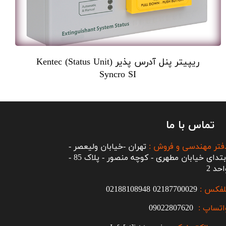
ریپیتر پنل آدرس پذیر (Status Unit) Kentec
Syncro SI
تماس با ما
فتر مهندسی و فروش :
تهران -خیابان ولیعصر -
ابتدای خیابان مطهری - کوچه منصور - پلاک 85 -
احد 2
لفکس :
2187700029
0
02188108948
اتساپ :
09022807620