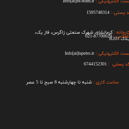
ست الکترونیکی :
Info[at]ist-team.ir
 پستی :
1595748314
ارخانه :
کرمانشاه، شهرک صنعتی زاگرس، فاز یک،
لفکس :
87700029-021​​​​​​​
اک B203​​​​​​​
ست الکترونیکی :
Info[at]ispetro.ir
د پستی :
6744152301
ساعت کاری :
شنبه تا چهارشنبه 8 صبح تا 5 عصر