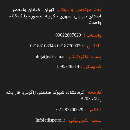
دفتر مهندسی و فروش :
تهران -خیابان ولیعصر -
ابتدای خیابان مطهری - کوچه منصور - پلاک 85 -
واحد 2
واتساپ :
09022807620
تلفکس :
2187700029
0
02188108948
پست الکترونیکی :
Info[at]ist-team.ir
کد پستی :
1595748314
کارخانه :
کرمانشاه، شهرک صنعتی زاگرس، فاز یک،
پـلاک B203​​​​​​​
تلفکس :
87700029-021​​​​​​​
پست الکترونیکی :
Info[at]ispetro.ir