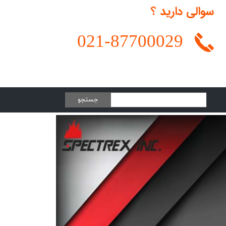
سوالی دارید ؟
021-
87700029
جستجو