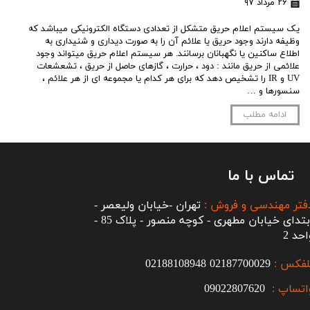
۲۶ مرداد ۹۷
یک سیستم اعلام حریق متشکل از تعدادی دستگاه الکترونیکی میباشد که
وظیفه دارند وجود حریق یا علائم آن را به صورت دیداری و شنیداری به
اطلاع ساکنین یا نگهبانان برسانند. هر سیستم اعلام حریق میتواند وجود
علائمی از حریق مانند : دود ، حرارت ، گازهای حاصل از حریق ، تشعشعات
UV و IR را تشخیص دهد که برای هر کدام یا مجموعه ای از هر علائم ،
سنسورها و …
ادامه مطلب
تماس با ما
فتر مهندسی و فروش :
تهران -خیابان ولیعصر -
ابتدای خیابان مطهری - کوچه منصور - پلاک 85 -
احد 2
لفکس :
2187700029
0
02188108948
اتساپ :
09022807620