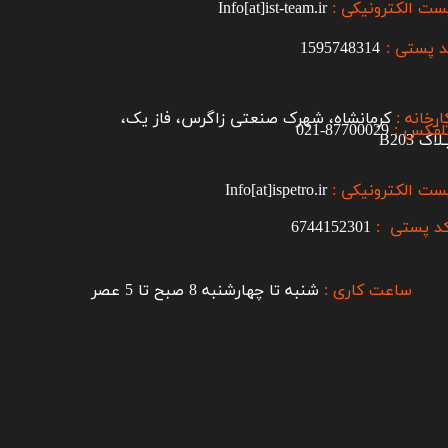
ست الکترونیکی :
Info[at]ist-team.ir
 پستی :
1595748314
ارخانه :
کرمانشاه، شهرک صنعتی زاگرس، فاز یک،
لفکس :
87700029-021​​​​​​​
اک B203​​​​​​​
ست الکترونیکی :
Info[at]ispetro.ir
د پستی :
6744152301
ساعت کاری :
شنبه تا چهارشنبه 8 صبح تا 5 عصر