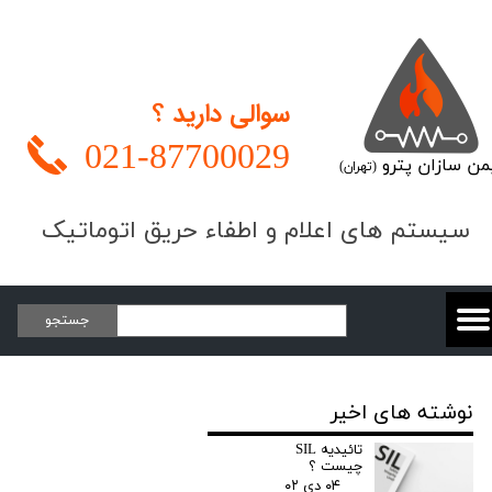
سوالی دارید ؟
021-
87700029
من سازان پترو
(تهران)
​​​سیستم های اعلام و اطفاء حریق اتوماتیک
جستجو
نوشته های اخیر
تائیدیه SIL
چیست ؟
۰۴ دی ۰۲