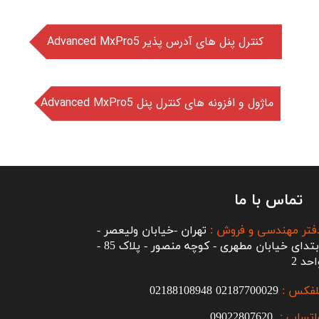
Advanced MxPro5 کنترل پنل های آدرس پذیر
Advanced MxPro5 ماژول و افزونه های کنترل پنل
تماس با ما
فتر مهندسی و فروش :
تهران -خیابان ولیعصر -
ابتدای خیابان مطهری - کوچه منصور - پلاک 85 -
احد 2
لفکس :
2187700029
0
02188108948
اتساپ :
09022807620