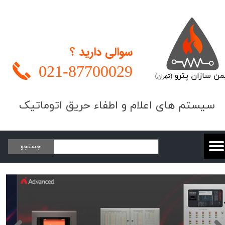
سوالی دارید ؟
021-
87700029
من سازان پترو
(تهران)
​​​سیستم های اعلام و اطفاء حریق اتوماتیک
جستجو