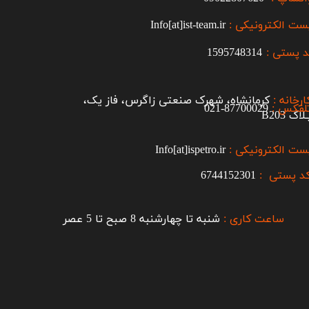
ست الکترونیکی :
Info[at]ist-team.ir
 پستی :
1595748314
ارخانه :
کرمانشاه، شهرک صنعتی زاگرس، فاز یک،
لفکس :
87700029-021​​​​​​​
اک B203​​​​​​​
ست الکترونیکی :
Info[at]ispetro.ir
د پستی :
6744152301
ساعت کاری :
شنبه تا چهارشنبه 8 صبح تا 5 عصر