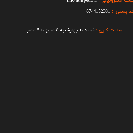
ست الکترونیکی :
Info[at]ispetro.ir
د پستی :
6744152301
ساعت کاری :
شنبه تا چهارشنبه 8 صبح تا 5 عصر