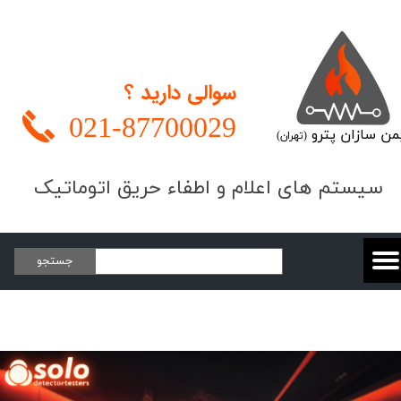
سوالی دارید ؟
021-
87700029
من سازان پترو
(تهران)
​​​سیستم های اعلام و اطفاء حریق اتوماتیک
جستجو