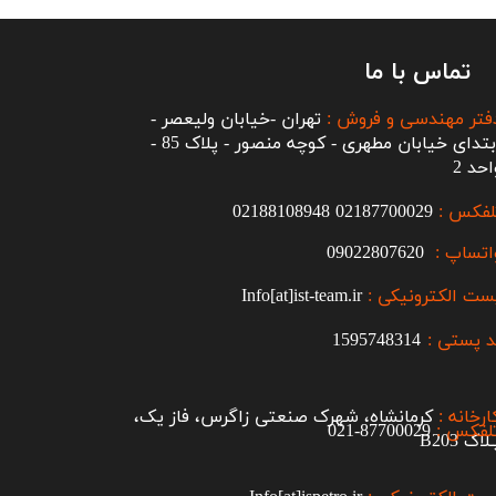
تماس با ما
فتر مهندسی و فروش :
تهران -خیابان ولیعصر -
ابتدای خیابان مطهری - کوچه منصور - پلاک 85 -
احد 2
لفکس :
2187700029
0
02188108948
اتساپ :
09022807620
ست الکترونیکی :
Info[at]ist-team.ir
 پستی :
1595748314
ارخانه :
کرمانشاه، شهرک صنعتی زاگرس، فاز یک،
لفکس :
87700029-021​​​​​​​
اک B203​​​​​​​