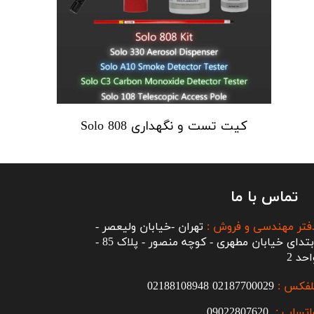
کیت تست و نگهداری Solo 808
تماس با ما
فتر مهندسی و فروش :
تهران -خیابان ولیعصر -
ابتدای خیابان مطهری - کوچه منصور - پلاک 85 -
احد 2
لفکس :
2187700029
0
02188108948
اتساپ :
09022807620