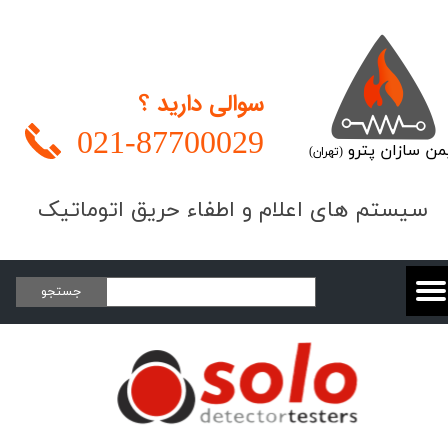
سوالی دارید ؟
021-
87700029
من سازان پترو
(تهران)
​​​سیستم های اعلام و اطفاء حریق اتوماتیک
جستجو