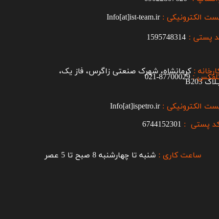
ست الکترونیکی :
Info[at]ist-team.ir
 پستی :
1595748314
ارخانه :
کرمانشاه، شهرک صنعتی زاگرس، فاز یک،
لفکس :
87700029-021​​​​​​​
اک B203​​​​​​​
ست الکترونیکی :
Info[at]ispetro.ir
د پستی :
6744152301
ساعت کاری :
شنبه تا چهارشنبه 8 صبح تا 5 عصر