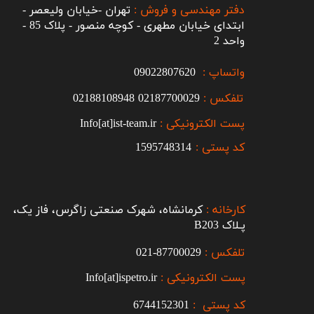
دفتر مهندسی و فروش :
تهران -خیابان ولیعصر -
ابتدای خیابان مطهری - کوچه منصور - پلاک 85 -
واحد 2
واتساپ :
09022807620
تلفکس :
2187700029
0
02188108948
پست الکترونیکی :
Info[at]ist-team.ir
کد پستی :
1595748314
کارخانه :
کرمانشاه، شهرک صنعتی زاگرس، فاز یک،
پـلاک B203​​​​​​​
تلفکس :
87700029-021​​​​​​​
پست الکترونیکی :
Info[at]ispetro.ir
کد پستی :
6744152301