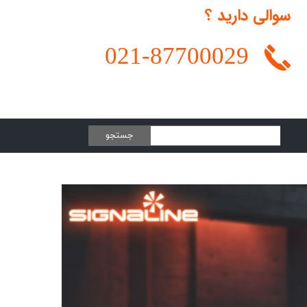
سوالی دارید ؟
021-
87700029
جستجو