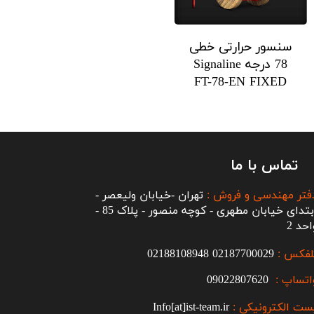
سنسور حرارتی خطی
78 درجه Signaline
FT-78-EN FIXED
تماس با ما
فتر مهندسی و فروش :
تهران -خیابان ولیعصر -
ابتدای خیابان مطهری - کوچه منصور - پلاک 85 -
احد 2
لفکس :
2187700029
0
02188108948
اتساپ :
09022807620
ست الکترونیکی :
Info[at]ist-team.ir