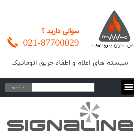
سوالی دارید ؟
021-
87700029
من سازان پترو
(تهران)
​​​سیستم های اعلام و اطفاء حریق اتوماتیک
جستجو