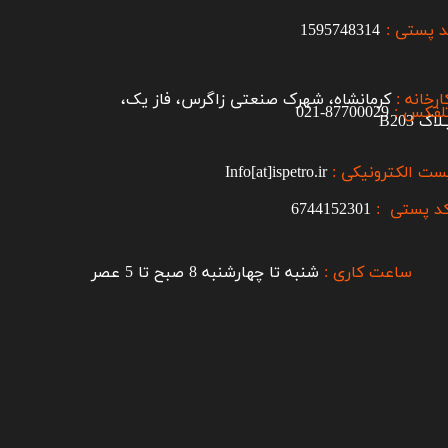
 پستی :
1595748314
ارخانه :
کرمانشاه، شهرک صنعتی زاگرس، فاز یک،
لفکس :
87700029-021​​​​​​​
اک B203​​​​​​​
ست الکترونیکی :
Info[at]ispetro.ir
د پستی :
6744152301
ساعت کاری :
شنبه تا چهارشنبه 8 صبح تا 5 عصر