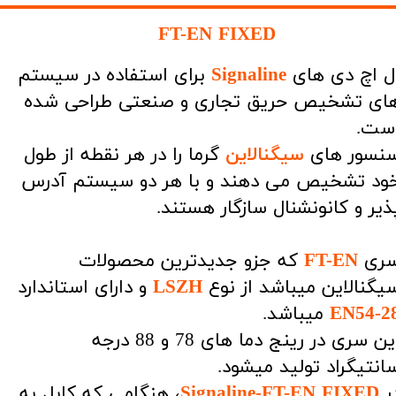
​​​​​FT-EN FIXED
ل اچ دی های
Signaline
برای استفاده در سیستم
ای تشخیص حریق تجاری و صنعتی طراحی شده
ست.
نسور های
سیگنالاین
گرما را در هر نقطه از طول
ود تشخیص می دهند و با هر دو سیستم آدرس
ذیر و کانونشنال سازگار هستند.
ری
FT-EN
که جزو جدیدترین محصولات
یگنالاین میباشد از نوع
LSZH
و دارای استاندارد
EN54-2
میباشد.
این سری در رینج دما های 78 و 88 درجه
انتیگراد تولید میشود.
ر
Signaline-FT-EN FIXED
، هنگامی که کابل به