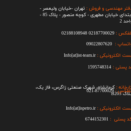
فتر مهندسی و فروش :
تهران -خیابان ولیعصر -
ابتدای خیابان مطهری - کوچه منصور - پلاک 85 -
احد 2
لفکس :
2187700029
0
02188108948
اتساپ :
09022807620
ست الکترونیکی :
Info[at]ist-team.ir
 پستی :
1595748314
ارخانه :
کرمانشاه، شهرک صنعتی زاگرس، فاز یک،
لفکس :
87700029-021​​​​​​​
اک B203​​​​​​​
ست الکترونیکی :
Info[at]ispetro.ir
د پستی :
6744152301