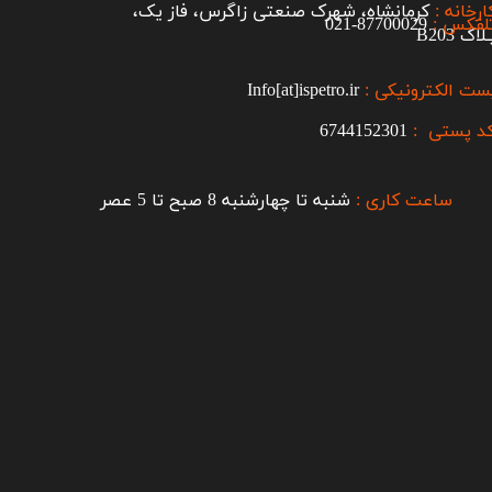
ارخانه :
کرمانشاه، شهرک صنعتی زاگرس، فاز یک،
لفکس :
87700029-021​​​​​​​
اک B203​​​​​​​
ست الکترونیکی :
Info[at]ispetro.ir
د پستی :
6744152301
ساعت کاری :
شنبه تا چهارشنبه 8 صبح تا 5 عصر