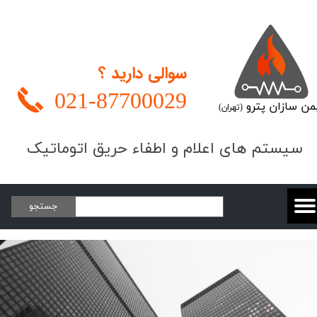
سوالی دارید ؟
021-
87700029
من سازان پترو
(تهران)
​​​سیستم های اعلام و اطفاء حریق اتوماتیک
جستجو