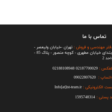
تماس با ما
فتر مهندسی و فروش :
تهران -خیابان ولیعصر -
ابتدای خیابان مطهری - کوچه منصور - پلاک 85 -
احد 2
لفکس :
2187700029
0
02188108948
اتساپ :
09022807620
ست الکترونیکی :
Info[at]ist-team.ir
 پستی :
1595748314