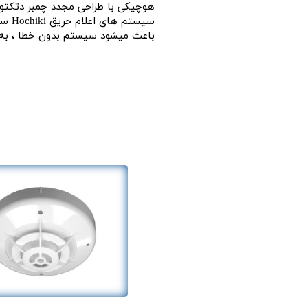
هوچیکی با طراحی مجدد چمبر دتکتور های سری ESP به سطح کاملا جدیدی از جلوگیری از آل
باعث میشود سیستم بدون خطا ، به کن