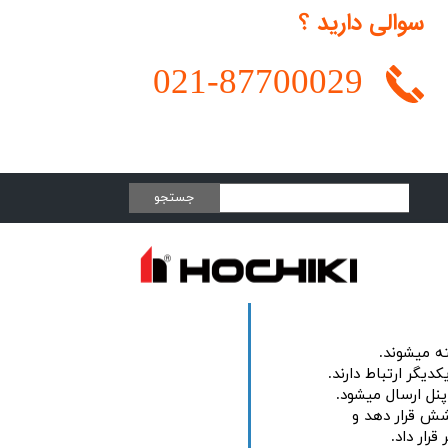
سوالی دارید ؟
021-
87700029
جستجو
8 ورودی و خروجی را تحت پوشش قرار دهد و
رار داد.