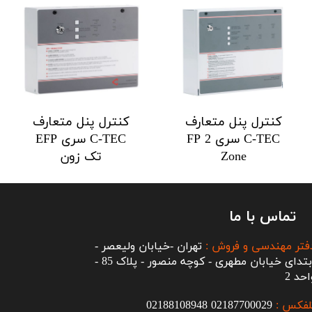
کنترل پنل متعارف
کنترل پنل متعارف
C-TEC سری FP 2
C-TEC سری EFP
Zone
تک زون
تماس با ما
فتر مهندسی و فروش :
تهران -خیابان ولیعصر -
ابتدای خیابان مطهری - کوچه منصور - پلاک 85 -
احد 2
لفکس :
2187700029
0
02188108948