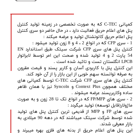
کمپانی C-TEC که به صورت تخصصی در زمینه تولید کنترل
پنل های اعلام حریق فعالیت دارد ، در حال حاضر دو سری کنترل
پنل اعلام حریق کانونشنال تولید و عرضه میکند :
1 - سری CFP که در انواع 2 ، 4 و 8 زون تولید میشود :
کنترل پنل های سری CFP شرکت سیتک طبق استاندارد EN
54 پارت 2 و 4 تولید شده و صحت این امر توسط لابراتوار
LPCB انگلستان تست و تائید شده است .
این کنترل پنل با کاربردی آسان و کاربر پسند و قیمت مقرون
به صرفه توانسته سهم خوبی از این بازار را از آن خود کند.
کنترل پنل های سری CFP شرکت C-TEC توسط کمپانی های
مختلف همچون Context Plus و Syncoln نیز با همان ظاهر
ساده وکاربرپسند عرضه میشوند .
2 - سری های FP/MFP که در انواع تک تا 28 زون و به صورت
ماژولار(قابل توسعه) تولید میگردد :
سری های FP و MFP از قدیمی ترین کنترل پنل های تولید
شده توسط شرکت سیتک میباشند که در دهه 90 میلادی به
بازار معرفی شدند.
این پنل های اعلام حریق از بدنه های فلزی بهره میبرند و