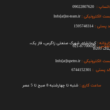
اتساپ :
09022807620
ست الکترونیکی :
Info[at]ist-team.ir
 پستی :
1595748314
ارخانه :
کرمانشاه، شهرک صنعتی زاگرس، فاز یک،
لفکس :
87700029-021​​​​​​​
اک B203​​​​​​​
ست الکترونیکی :
Info[at]ispetro.ir
د پستی :
6744152301
ساعت کاری :
شنبه تا چهارشنبه 8 صبح تا 5 عصر