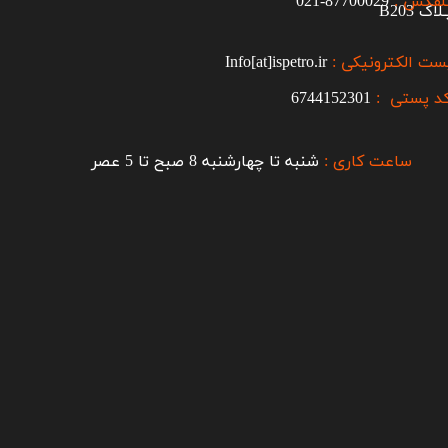
لفکس :
87700029-021​​​​​​​
اک B203​​​​​​​
ست الکترونیکی :
Info[at]ispetro.ir
د پستی :
6744152301
ساعت کاری :
شنبه تا چهارشنبه 8 صبح تا 5 عصر