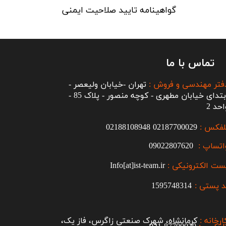
گواهینامه تایید صلاحیت ایمنی
تماس با ما
فتر مهندسی و فروش :
تهران -خیابان ولیعصر -
ابتدای خیابان مطهری - کوچه منصور - پلاک 85 -
احد 2
لفکس :
2187700029
0
02188108948
اتساپ :
09022807620
ست الکترونیکی :
Info[at]ist-team.ir
 پستی :
1595748314
ارخانه :
کرمانشاه، شهرک صنعتی زاگرس، فاز یک،