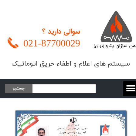
سوالی دارید ؟
021-
87700029
من سازان پترو
(تهران)
​​​سیستم های اعلام و اطفاء حریق اتوماتیک
جستجو