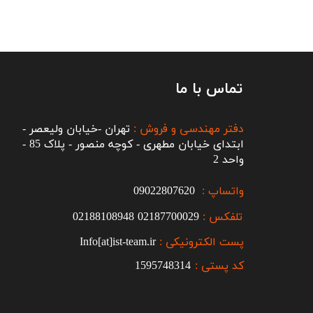
تماس با ما
دفتر مهندسی و فروش :
تهران -خیابان ولیعصر -
ابتدای خیابان مطهری - کوچه منصور - پلاک 85 -
واحد 2
واتساپ :
09022807620
تلفکس :
2187700029
0
02188108948
پست الکترونیکی :
Info[at]ist-team.ir
کد پستی :
1595748314