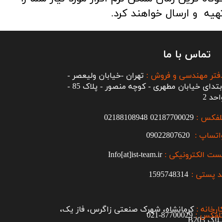
هیه و ارسال خواهند کرد.
تماس با ما
فتر مهندسی و فروش :
تهران -خیابان ولیعصر -
ابتدای خیابان مطهری - کوچه منصور - پلاک 85 -
احد 2
لفکس :
2187700029
0
02188108948
اتساپ :
09022807620
ست الکترونیکی :
Info[at]ist-team.ir
 پستی :
1595748314
ارخانه :
کرمانشاه، شهرک صنعتی زاگرس، فاز یک،
لفکس :
87700029-021​​​​​​​
اک B203​​​​​​​