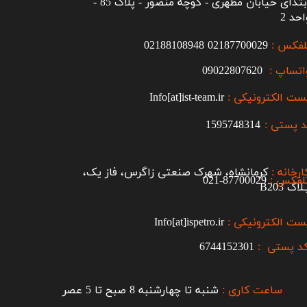
ابتدای خیابان مطهری - کوچه منصور - پلاک 85 -
احد 2
لفکس :
2187700029
0
02188108948
اتساپ :
09022807620
ست الکترونیکی :
Info[at]ist-team.ir
 پستی :
1595748314
ارخانه :
کرمانشاه، شهرک صنعتی زاگرس، فاز یک،
لفکس :
87700029-021​​​​​​​
اک B203​​​​​​​
ست الکترونیکی :
Info[at]ispetro.ir
د پستی :
6744152301
ساعت کاری :
شنبه تا چهارشنبه 8 صبح تا 5 عصر