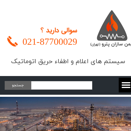
سوالی دارید ؟
021-
87700029
من سازان پترو
(تهران)
​​​سیستم های اعلام و اطفاء حریق اتوماتیک
جستجو