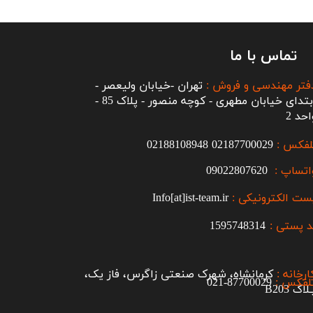
تماس با ما
فتر مهندسی و فروش :
تهران -خیابان ولیعصر -
ابتدای خیابان مطهری - کوچه منصور - پلاک 85 -
احد 2
لفکس :
2187700029
0
02188108948
اتساپ :
09022807620
ست الکترونیکی :
Info[at]ist-team.ir
 پستی :
1595748314
ارخانه :
کرمانشاه، شهرک صنعتی زاگرس، فاز یک،
لفکس :
87700029-021​​​​​​​
اک B203​​​​​​​