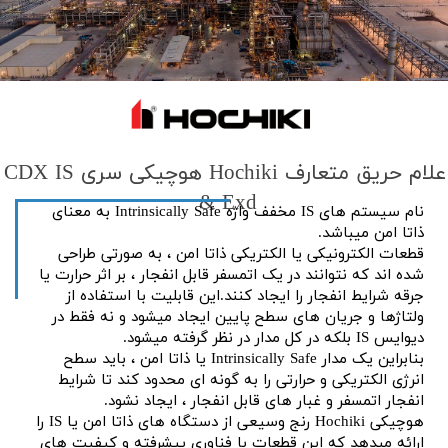
​اعلام حریق متعارف Hochiki هوچیکی سری CDX IS
& Exd
نام سیستم های IS مخفف واژه Intrinsically Safe به معنای
ذاتا امن میباشد.
قطعات الکترونیکی یا الکتریکی ذاتا امن ، به صورتی طراحی
شده اند که نتوانند در یک اتمسفر قابل انفجار ، بر اثر حرارت یا
جرقه شرایط انفجار را ایجاد کنند.این قابلیت با استفاده از
ولتاژها و جریان های سطح پایین ایجاد میشود و نه فقط در
دیوایس IS بلکه در کل مدار در نظر گرفته میشود.
بنابراین یک مدار Intrinsically Safe یا ذاتا امن ، باید سطح
انرژی الکتریکی و حرارتی را به گونه ای محدود کند تا شرایط
انفجار اتمسفر و غبار های قابل انفجار ، ایجاد نشود.
هوچیکی Hochiki رنج وسیعی از دستگاه های ذاتا امن یا IS را
ارائه میدهد که این قطعات با فناوری پیشرفته و کیفیت های