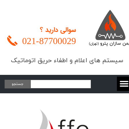
سوالی دارید ؟
021-
87700029
من سازان پترو
(تهران)
​​​سیستم های اعلام و اطفاء حریق اتوماتیک
جستجو