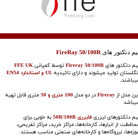
​بیم دتکتور های
FireRay 50/100R
یم دتکتور های
Fireray 50/100R
توسط کمپانی
FFE UK
نگلستان تولید میشوند و دارای تائیدیه
UL و استاندارد EN54
یباشند.
ین مدل از
Fireray
در دو مدل
100 متری و 50
متری قابل تهیه
یباشد
یم دتکتورهای لیزری
فایرری 50R/100R
به خوبی برای
حافظت از انبارها، کارخانه‌ها، مراکز خرید، مراکز تفریحی،
وزه‌ها، نیروگاه‌ها و کارخانه‌های صنعتی مناسب هستند.