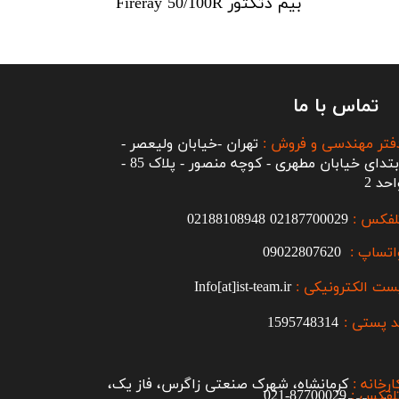
بیم دتکتور Fireray 50/100R
تماس با ما
فتر مهندسی و فروش :
تهران -خیابان ولیعصر -
ابتدای خیابان مطهری - کوچه منصور - پلاک 85 -
احد 2
لفکس :
2187700029
0
02188108948
اتساپ :
09022807620
ست الکترونیکی :
Info[at]ist-team.ir
 پستی :
1595748314
ارخانه :
کرمانشاه، شهرک صنعتی زاگرس، فاز یک،
لفکس :
87700029-021​​​​​​​