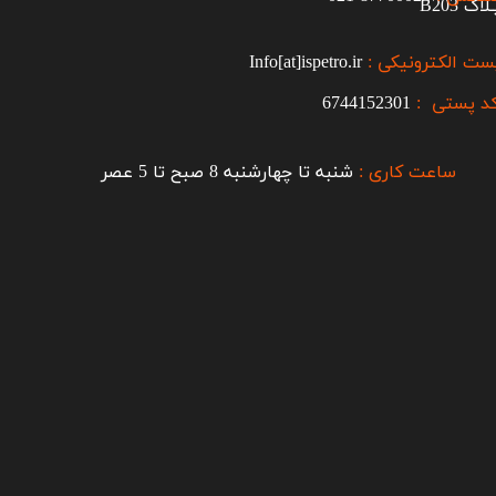
اک B203​​​​​​​
ست الکترونیکی :
Info[at]ispetro.ir
د پستی :
6744152301
ساعت کاری :
شنبه تا چهارشنبه 8 صبح تا 5 عصر