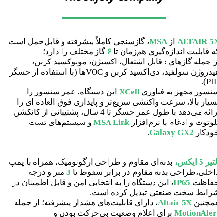
ALTAIR 5
از
MSA
، گازسنجی کاملاً پیشرفته و قابل‌حمل است
ه قابلیت اندازه‌گیری هم‌زمان تا
۶
گاز مختلف را دارد؛
ز جمله گازهای :
قابل اشتعال، اکسیژن، مونوکسید کربن،
هیدروژن سولفید، دی‌اکسید کربن و VOC‌ها (با استفاده از حسگر
.
PID
نسور مجهز به فناوری
XCell
این دستگاه، عمر سنسور را
سیار بالا، سرعت واکنشی سریع‌تر و پایداری فوق العاده ای را
ارائه می‌دهد با طول عمر حسگر تا 4 سال، پشتیبانی از کانکشن
لوتوث و ادغام با نرم‌افزار
MSA Link
و سیستم‌های تست
ودکار
Galaxy GX2
.
تیر 5 ایکس،
بدنه‌ای مقاوم و طراحی ارگونومیک، همراه با پمپ
اخلی،طراحی بدنه مقاوم در برابر سقوط تا
3
متر و درجه
فاظت
IP65
، این دستگاه را به انتخابی امن و قابل اطمینان در
رایط سخت صنعتی تبدیل کرده است.
مچنین
Altair 5X
، دارای قابلیت‌های هشدار پیشرفته؛ از جمله
MotionAler
برای اعلام وضعیت بی‌حرکت بودن و