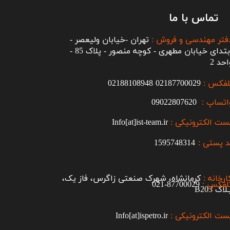
تماس با ما
فتر مهندسی و فروش :
تهران -خیابان ولیعصر -
ابتدای خیابان مطهری - کوچه منصور - پلاک 85 -
احد 2
لفکس :
2187700029
0
02188108948
اتساپ :
09022807620
ست الکترونیکی :
Info[at]ist-team.ir
 پستی :
1595748314
ارخانه :
کرمانشاه، شهرک صنعتی زاگرس، فاز یک،
لفکس :
87700029-021​​​​​​​
اک B203​​​​​​​
ست الکترونیکی :
Info[at]ispetro.ir