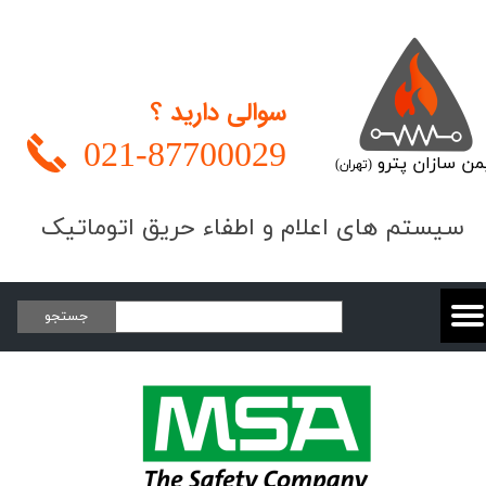
سوالی دارید ؟
021-
87700029
من سازان پترو
(تهران)
​​​سیستم های اعلام و اطفاء حریق اتوماتیک
جستجو