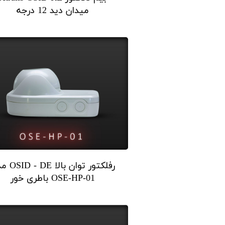
میدان دید 12 درجه
رفلکتور توان بال
OSE-HP-01 باطری خور