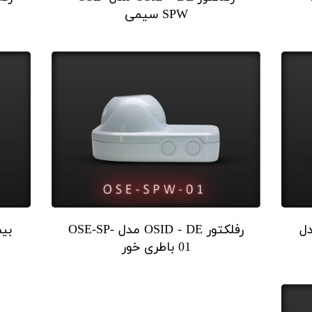
SPW سیمی
ا OSID - DE مدل
رفلکتور OSID - DE مدل OSE-SP-
01 باطری خور