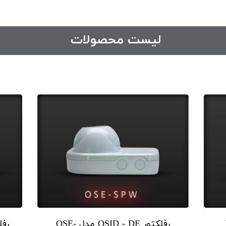
لیست محصولات
رفلکتور OSID - DE مدل OSE-