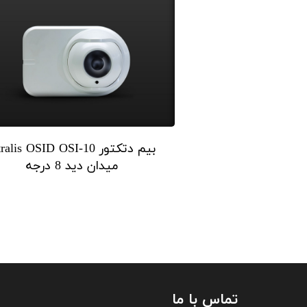
بیم دتکتور alis OSID OSI-10
میدان دید 8 درجه
تماس با ما