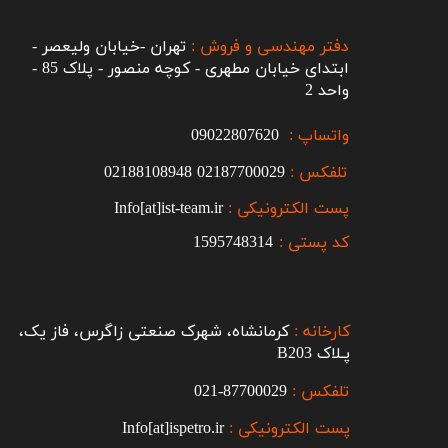
دفتر مهندسی و فروش :
تهران -خیابان ولیعصر -
ابتدای خیابان مطهری - کوچه منصور - پلاک 85 -
واحد 2
واتساپ :
09022807620
تلفکس :
2187700029
0
02188108948
پست الکترونیکی :
Info[at]ist-team.ir
کد پستی :
1595748314
کارخانه :
کرمانشاه، شهرک صنعتی زاگرس، فاز یک،
پـلاک B203​​​​​​​
تلفکس :
87700029-021​​​​​​​
پست الکترونیکی :
Info[at]ispetro.ir