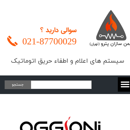
سوالی دارید ؟
021-
87700029
من سازان پترو
(تهران)
​​​سیستم های اعلام و اطفاء حریق اتوماتیک
جستجو