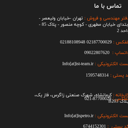
تماس با ما
فتر مهندسی و فروش :
تهران -خیابان ولیعصر -
ابتدای خیابان مطهری - کوچه منصور - پلاک 85 -
احد 2
لفکس :
2187700029
0
02188108948
اتساپ :
09022807620
ست الکترونیکی :
Info[at]ist-team.ir
 پستی :
1595748314
ارخانه :
کرمانشاه، شهرک صنعتی زاگرس، فاز یک،
لفکس :
87700029-021​​​​​​​
اک B203​​​​​​​
ست الکترونیکی :
Info[at]ispetro.ir
د پستی :
6744152301