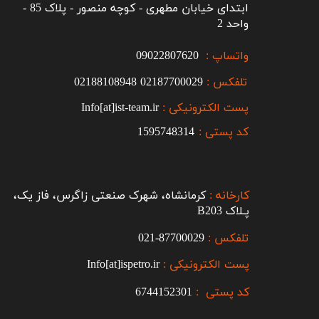
ابتدای خیابان مطهری - کوچه منصور - پلاک 85 -
واحد 2
واتساپ :
09022807620
تلفکس :
2187700029
0
02188108948
پست الکترونیکی :
Info[at]ist-team.ir
کد پستی :
1595748314
کارخانه :
کرمانشاه، شهرک صنعتی زاگرس، فاز یک،
پـلاک B203​​​​​​​
تلفکس :
87700029-021​​​​​​​
پست الکترونیکی :
Info[at]ispetro.ir
کد پستی :
6744152301