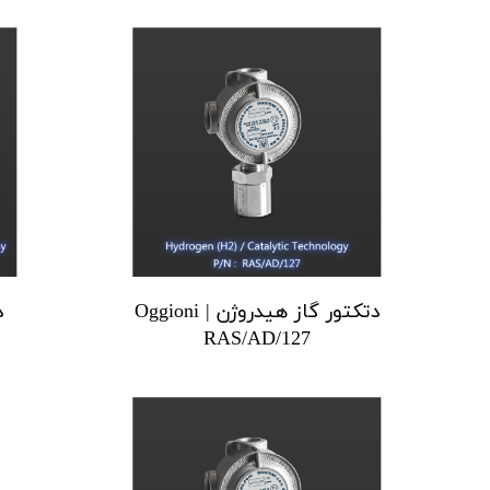
دتکتور گاز هیدروژن Oggioni |
د
RAS/AD/127