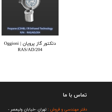
دتکتور گاز پروپان Oggioni |
RAS/AD/204
تماس با ما
دفتر مهندسی و فروش :
تهران -خیابان ولیعصر -