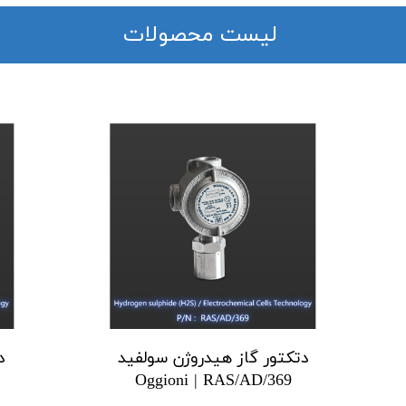
​لیست محصولات
دتکتور گاز هیدروژن سولفید
د
Oggioni | RAS/AD/369