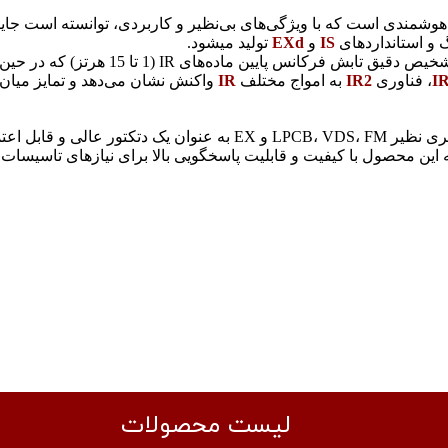
هوشمندی است که با ویژگی‌های بی‌نظیر و کاربردی، توانسته است جایگا
گ و استانداردهای
IS
و
EXd
تولید میشود.
این دتکتورهای حساس به شدت، توانایی تشخیص دقیق 
I
، فناوری
IR2
به امواج مختلف
IR
واکنش نشان می‌دهد و تمایز میان ش
همچنین، تالنتوم با دریافت تاییدیه‌های معتبری نظیر LPCB، VDS، FM و EX به عنوا
ین محصول با کیفیت و قابلیت پاسخگویی بالا برای نیازهای تاسیسات
​لیست محصولات