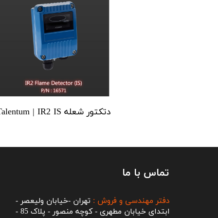
دتکتور شعله Talentum | IR2 IS
تماس با ما
دفتر مهندسی و فروش :
تهران -خیابان ولیعصر -
ابتدای خیابان مطهری - کوچه منصور - پلاک 85 -