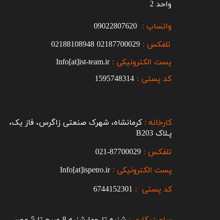
واحد 2
واتساپ :
09022807620
تلفکس :
2187700029
0
02188108948
پست الکترونیکی :
Info[at]ist-team.ir
کد پستی :
1595748314
کارخانه :
کرمانشاه، شهرک صنعتی زاگرس، فاز یک،
پـلاک B203​​​​​​​
تلفکس :
87700029-021​​​​​​​
پست الکترونیکی :
Info[at]ispetro.ir
کد پستی :
6744152301