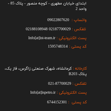
ابتدای خیابان مطهری - کوچه منصور - پلاک 85 -
واحد 2
واتساپ :
09022807620
تلفکس :
2187700029
0
02188108948
پست الکترونیکی :
Info[at]ist-team.ir
کد پستی :
1595748314
کارخانه :
کرمانشاه، شهرک صنعتی زاگرس، فاز یک،
پـلاک B203​​​​​​​
تلفکس :
87700029-021​​​​​​​
پست الکترونیکی :
Info[at]ispetro.ir
کد پستی :
6744152301