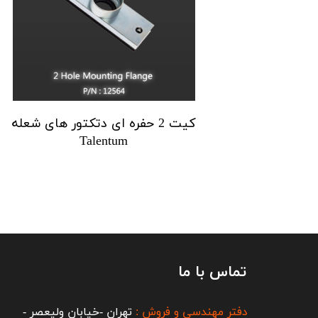
کیت 2 حفره ای دتکتور های شعله
Talentum
تماس با ما
دفتر مهندسی و فروش :
تهران -خیابان ولیعصر -