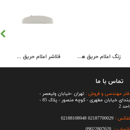
زنگ اعلام حریق هوچیکی Hochiki مدل MBF-6EV
فلاشر اعلام حریق هوچیکی مدل CLB-E
تماس با ما
فتر مهندسی و فروش :
تهران -خیابان ولیعصر -
ابتدای خیابان مطهری - کوچه منصور - پلاک 85 -
احد 2
لفکس :
2187700029
0
02188108948
اتساپ :
09022807620