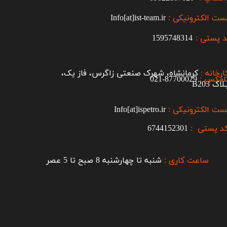
ست الکترونیکی :
Info[at]ist-team.ir
 پستی :
1595748314
ارخانه :
کرمانشاه، شهرک صنعتی زاگرس، فاز یک،
لفکس :
87700029-021​​​​​​​
اک B203​​​​​​​
ست الکترونیکی :
Info[at]ispetro.ir
د پستی :
6744152301
ساعت کاری :
شنبه تا چهارشنبه 8 صبح تا 5 عصر