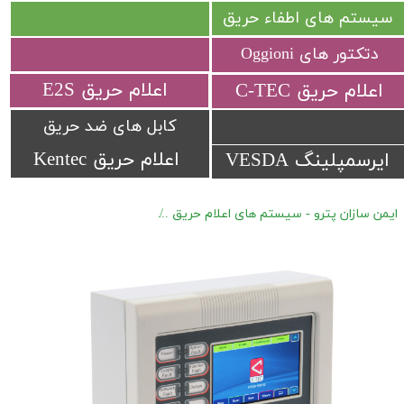
سیستم های اطفاء حریق
دتکتور های Oggioni
​اعلام حریق E2S
​اعلام حریق C-TEC​​​​​​​
کابل های ضد حریق
اعلام حریق Kentec
ایرسمپلینگ VESDA
ایمن سازان پترو - سیستم های اعلام حریق
اعلام حریق آدرس پذیر C-TEC