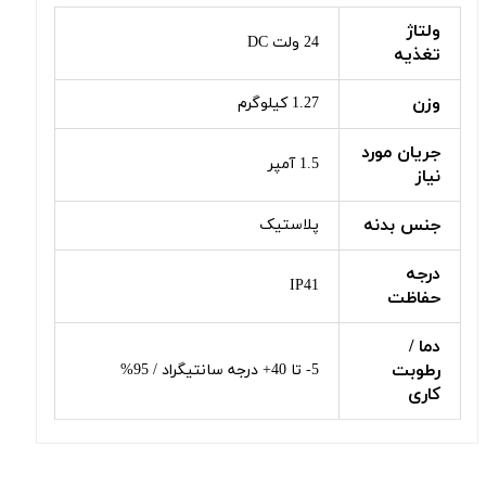
ولتاژ
24 ولت DC
تغذیه
وزن
1.27 کیلوگرم
جریان مورد
1.5 آمپر
نیاز
جنس بدنه
پلاستیک
درجه
IP41
حفاظت
دما /
رطوبت
5- تا 40+ درجه سانتیگراد / 95%
کاری