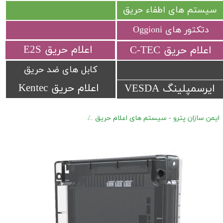
سیستم های اطفاء حریق
دتکتور های Oggioni
​اعلام حریق E2S
​اعلام حریق C-TEC​​​​​​​
کابل های ضد حریق
اعلام حریق Kentec
ایرسمپلینگ VESDA
ایمن سازان پترو - سیستم های اعلام حریق
اعلام حریق آدرس پذیر Hochiki Marine