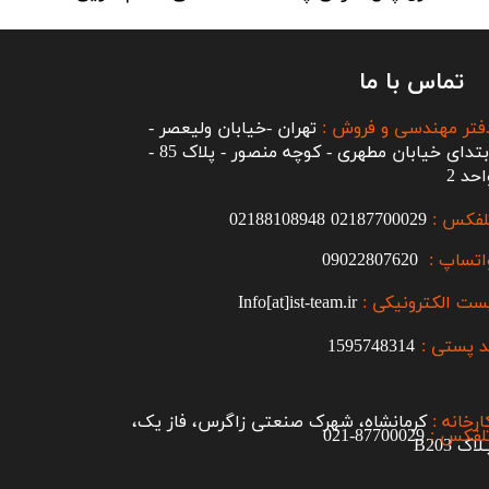
تماس با ما
فتر مهندسی و فروش :
تهران -خیابان ولیعصر -
ابتدای خیابان مطهری - کوچه منصور - پلاک 85 -
احد 2
لفکس :
2187700029
0
02188108948
اتساپ :
09022807620
ست الکترونیکی :
Info[at]ist-team.ir
 پستی :
1595748314
ارخانه :
کرمانشاه، شهرک صنعتی زاگرس، فاز یک،
لفکس :
87700029-021​​​​​​​
اک B203​​​​​​​