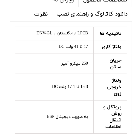
مشخصات محصول
دانلود کاتالوگ و راهنمای نصب
نظرات
تائیدیه ها
LPCB از انگلستان و DNV-GL
ولتاژ کاری
17 تا 41 ولت DC
جریان
260 میکرو آمپر
ساکن
ولتاژ
خروجی
15.3 تا 17.1 ولت DC
زون
پروتکل و
روش
به صورت دیجیتال ESP
انتقال
اطلاعات