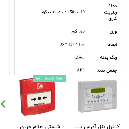
دما /
رطوبت
10- تا 50+ درجه سانتیگراد
کاری
وزن
328 گرم
ابعاد
157 * 127 * 35
رنگ بدنه
مشکی
جنس بدنه
ABS
pe
Intrinsically Safe
کنترل پنل آدرس پذیر Kentec مدل Syncro AS یک تا 2 لوپ
شستی اعلام حریق ضد انفجار هوچیکی Hochiki مدل CCP-E-IS