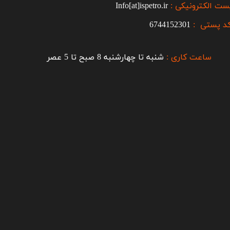
ست الکترونیکی :
Info[at]ispetro.ir
د پستی :
6744152301
ساعت کاری :
شنبه تا چهارشنبه 8 صبح تا 5 عصر