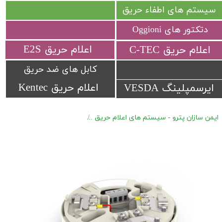
سیستم های اطفاء حریق
دتکتور های Oggioni
​اعلام حریق E2S
​اعلام حریق C-TEC​​​​​​​
کابل های ضد حریق
اعلام حریق Kentec
ایرسمپلینگ VESDA
ایمن سازان پترو - سیستم های اعلام حریق
اعلام حریق آدرس پذیر Hochiki Marine