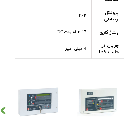
پروتکل
ESP
ارتباطی
ولتاژ کاری
17 تا 41 ولت DC
جریان در
4 میلی آمپر
حالت خطا