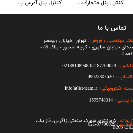
کنترل پنل متعارف C-TEC سری CFP 8 Zone
کنترل پنل آدرس پذیر C-TEC سری XFP دو لوپ 32 زون
تماس با ما
فتر مهندسی و فروش :
تهران -خیابان ولیعصر -
ابتدای خیابان مطهری - کوچه منصور - پلاک 85 -
احد 2
لفکس :
2187700029
0
02188108948
اتساپ :
09022807620
ست الکترونیکی :
Info[at]ist-team.ir
 پستی :
1595748314
ارخانه :
کرمانشاه، شهرک صنعتی زاگرس، فاز یک،
لفکس :
87700029-021​​​​​​​
اک B203​​​​​​​