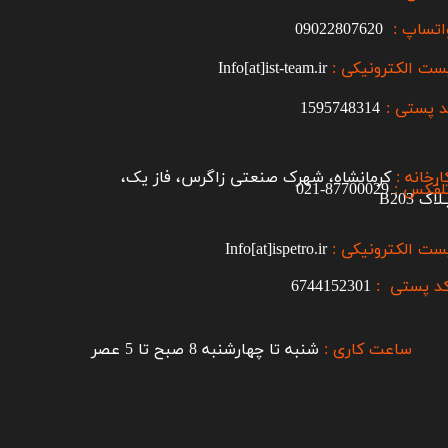
اتساپ :
09022807620
ست الکترونیکی :
Info[at]ist-team.ir
 پستی :
1595748314
ارخانه :
کرمانشاه، شهرک صنعتی زاگرس، فاز یک،
لفکس :
87700029-021​​​​​​​
اک B203​​​​​​​
ست الکترونیکی :
Info[at]ispetro.ir
د پستی :
6744152301
ساعت کاری :
شنبه تا چهارشنبه 8 صبح تا 5 عصر