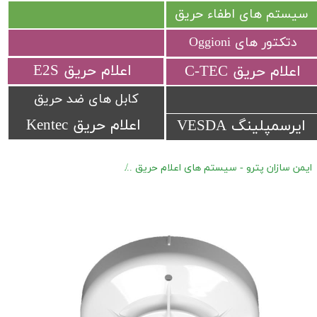
سیستم های اطفاء حریق
دتکتور های Oggioni
​اعلام حریق E2S
​اعلام حریق C-TEC​​​​​​​
کابل های ضد حریق
اعلام حریق Kentec
ایرسمپلینگ VESDA
ایمن سازان پترو - سیستم های اعلام حریق
اعلام حریق آدرس پذیر Hochiki