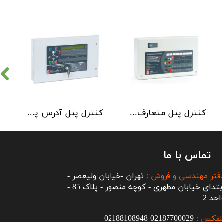
کنترل پنل متعارف C-TEC سری CFP 8 Zone
کنترل پنل آدرس پذیر C-TEC سری XFP دو لوپ 32 زون
تماس با ما
فتر مهندسی و فروش :
تهران -خیابان ولیعصر -
ابتدای خیابان مطهری - کوچه منصور - پلاک 85 -
احد 2
لفکس :
2187700029
0
02188108948