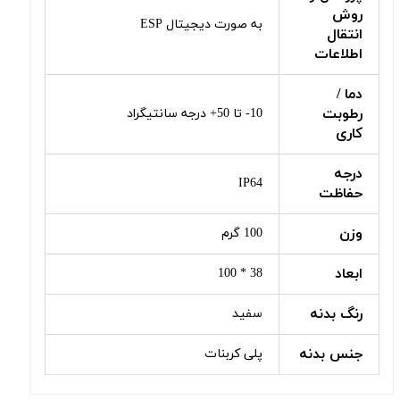
روش
به صورت دیجیتال ESP
انتقال
اطلاعات
دما /
رطوبت
10- تا 50+ درجه سانتیگراد
کاری
درجه
IP64
حفاظت
وزن
100 گرم
ابعاد
38 * 100
رنگ بدنه
سفید
جنس بدنه
پلی کربنات