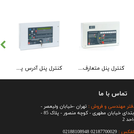
کنترل پنل متعارف C-TEC سری CFP 8 Zone
کنترل پنل آدرس پذیر C-TEC سری XFP دو لوپ 32 زون
تماس با ما
فتر مهندسی و فروش :
تهران -خیابان ولیعصر -
ابتدای خیابان مطهری - کوچه منصور - پلاک 85 -
احد 2
لفکس :
2187700029
0
02188108948