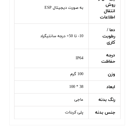
روش
به صورت دیجیتال ESP
انتقال
اطلاعات
دما /
رطوبت
10- تا 50+ درجه سانتیگراد
کاری
درجه
IP64
حفاظت
وزن
100 گرم
ابعاد
38 * 100
رنگ بدنه
عاجی
جنس بدنه
پلی کربنات