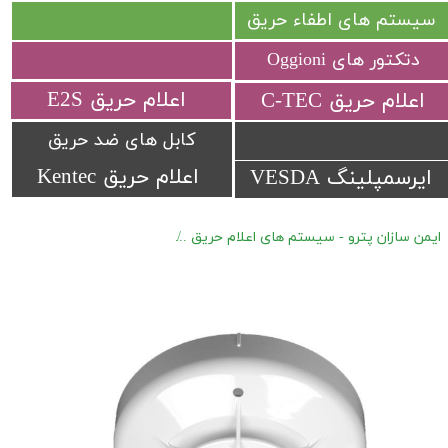
سیستم های اطفاء حریق
دتکتور های Oggioni
​اعلام حریق E2S
​اعلام حریق C-TEC​​​​​​​
کابل های ضد حریق
اعلام حریق Kentec
ایرسمپلینگ VESDA
ایمن سازان پترو - سیستم های اعلام حریق
اعلام حریق آدرس پذیر Hochiki