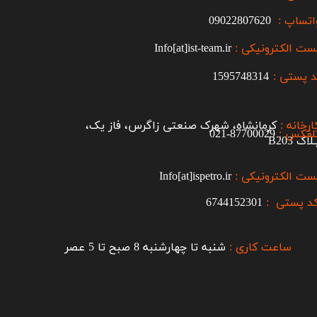
اتساپ :
09022807620
ست الکترونیکی :
Info[at]ist-team.ir
 پستی :
1595748314
ارخانه :
کرمانشاه، شهرک صنعتی زاگرس، فاز یک،
لفکس :
87700029-021​​​​​​​
اک B203​​​​​​​
ست الکترونیکی :
Info[at]ispetro.ir
د پستی :
6744152301
ساعت کاری :
شنبه تا چهارشنبه 8 صبح تا 5 عصر