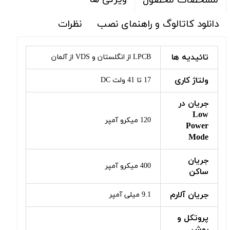
مشخصات محصول
دانلود کاتالوگ و راهنمای نصب
نظرات
تائیدیه ها
LPCB از انگلستان و VDS از آلمان
ولتاژ کاری
17 تا 41 ولت DC
جریان در
Low
120 میکرو آمپر
Power
Mode
جریان
400 میکرو آمپر
ساکن
جریان آلارم
9.1 میلی آمپر
پروتکل و
روش