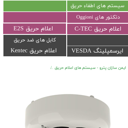
سیستم های اطفاء حریق
دتکتور های Oggioni
​اعلام حریق E2S
​اعلام حریق C-TEC​​​​​​​
کابل های ضد حریق
اعلام حریق Kentec
ایرسمپلینگ VESDA
ایمن سازان پترو - سیستم های اعلام حریق
اعلام حریق آدرس پذیر Hochiki