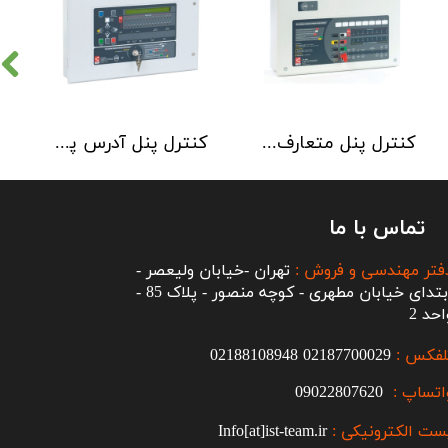
کنترل پنل متعارف C-TEC سری CFP 8 Zone
کنترل پنل آدرس پذیر C-TEC سری XFP دو لوپ 32 زون
تماس با ما
فتر مهندسی و فروش :
تهران -خیابان ولیعصر -
ابتدای خیابان مطهری - کوچه منصور - پلاک 85 -
احد 2
لفکس :
2187700029
0
02188108948
اتساپ :
09022807620
ست الکترونیکی :
Info[at]ist-team.ir