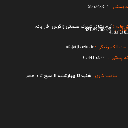
 پستی :
1595748314
ارخانه :
کرمانشاه، شهرک صنعتی زاگرس، فاز یک،
لفکس :
87700029-021​​​​​​​
اک B203​​​​​​​
ست الکترونیکی :
Info[at]ispetro.ir
د پستی :
6744152301
ساعت کاری :
شنبه تا چهارشنبه 8 صبح تا 5 عصر