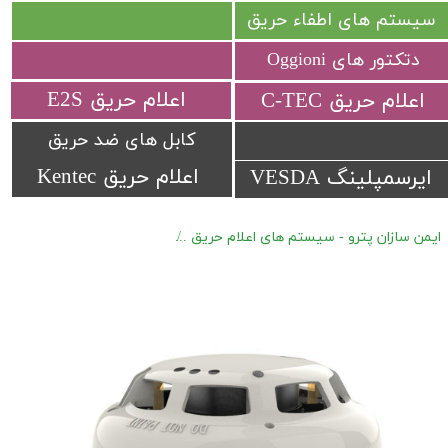
سیستم های اطفاء حریق
دتکتور های Oggioni
​اعلام حریق E2S
​اعلام حریق C-TEC​​​​​​​
کابل های ضد حریق
اعلام حریق Kentec
ایرسمپلینگ VESDA
ایمن سازان پترو - سیستم های اعلام حریق
اعلام حریق آدرس پذیر Hochiki