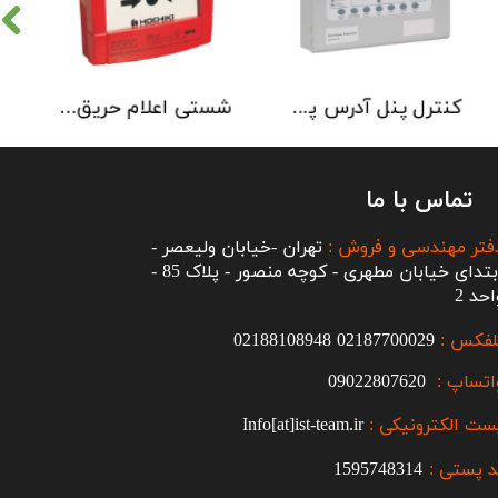
کنترل پنل آدرس پذیر Kentec مدل Syncro AS یک تا 2 لوپ
شستی اعلام حریق ضد انفجار هوچیکی Hochiki مدل CCP-E-IS
تماس با ما
فتر مهندسی و فروش :
تهران -خیابان ولیعصر -
ابتدای خیابان مطهری - کوچه منصور - پلاک 85 -
احد 2
لفکس :
2187700029
0
02188108948
اتساپ :
09022807620
ست الکترونیکی :
Info[at]ist-team.ir
 پستی :
1595748314