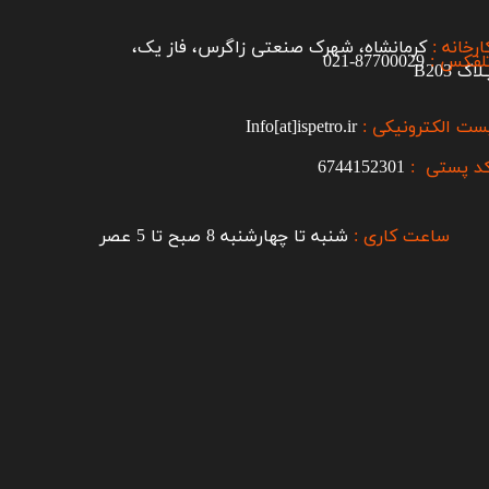
ارخانه :
کرمانشاه، شهرک صنعتی زاگرس، فاز یک،
لفکس :
87700029-021​​​​​​​
اک B203​​​​​​​
ست الکترونیکی :
Info[at]ispetro.ir
د پستی :
6744152301
ساعت کاری :
شنبه تا چهارشنبه 8 صبح تا 5 عصر