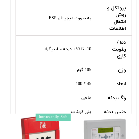
پروتکل و
روش
به صورت دیجیتال ESP
انتقال
اطلاعات
دما /
رطوبت
10- تا 50+ درجه سانتیگراد
کاری
وزن
105 گرم
ابعاد
45 * 100
رنگ بدنه
عاجی
جنس بدنه
پلی کربنات
pe
Intrinsically Safe