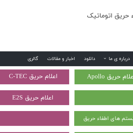
ء حریق اتوماتیک
درباره ی ما
دانلود
اخبار و مقالات
گالری
S
​اعلام حریق C-TEC​​​​​​​
علام حریق Apollo
​اعلام حریق E2S
تم های اطفاء حریق