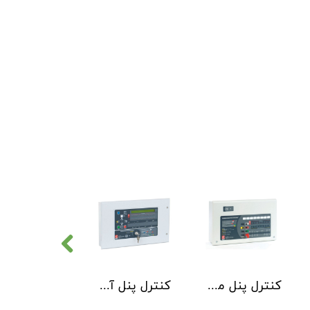
کنترل پنل متعارف C-TEC سری CFP 8 Zone
کنترل پنل آدرس پذیر C-TEC سری XFP دو لوپ 32 زون