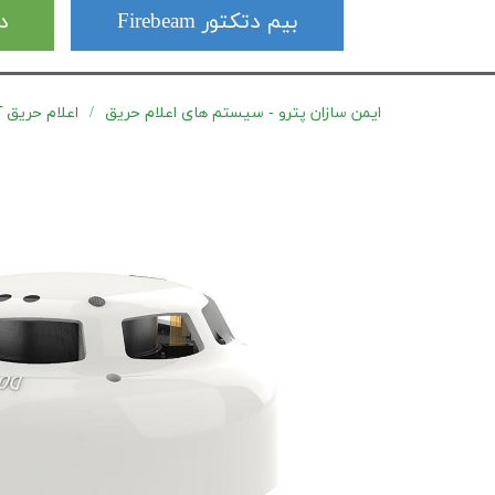
بیم دتکتور Firebeam
دت
ایمن سازان پترو - سیستم های اعلام حریق
اعلام حریق آدرس