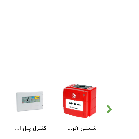
دتکتور دود هوچیکی Hochiki مدل SOC-E3N WHT
شستی آدرس پذیر ضد آب هوچیکی Hochiki مدل HCP-W SCI
کنترل پنل اطفاء حریق C-TEC EP203