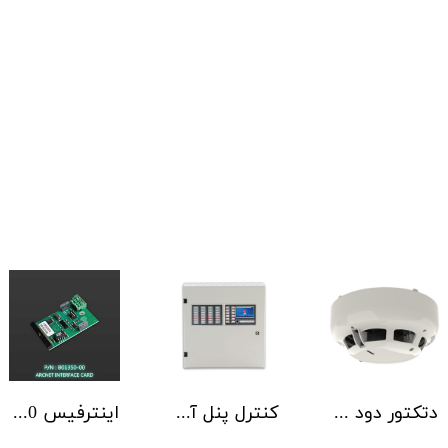
دتکتور دود آدرس پذیر هوچیکی Hochiki مدل ALN-EN SCI
کنترل پنل آدرس پذیر C-TEC سری ZFP یک تا 4 لوپ کابینت استاندارد
اینترفیس NSC | ArcNET B01350-00