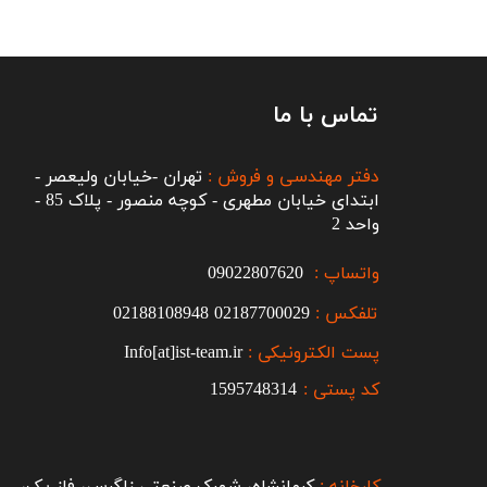
تماس با ما
دفتر مهندسی و فروش :
تهران -خیابان ولیعصر -
ابتدای خیابان مطهری - کوچه منصور - پلاک 85 -
واحد 2
واتساپ :
09022807620
تلفکس :
2187700029
0
02188108948
پست الکترونیکی :
Info[at]ist-team.ir
کد پستی :
1595748314