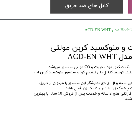
کابل های ضد حریق
ت و منوکسید کربن مولتی
ا میتوان در 24 حالت مختلف توسط کنترل پنل تنظیم کرد و سنسور منوکسید کربن این
کتور طبق استاندارد EN54 طراحی شده و ال ای دی نمایشگر این سنسور را میتوان از طریق
ورت چشمک زن یا غیر چشمک زن فعال باشد.
سیستم های اعلام حریق Hochiki با گارانتی های 2 ساله و خدمات پس از فروش 10 ساله با بهترین
شند.