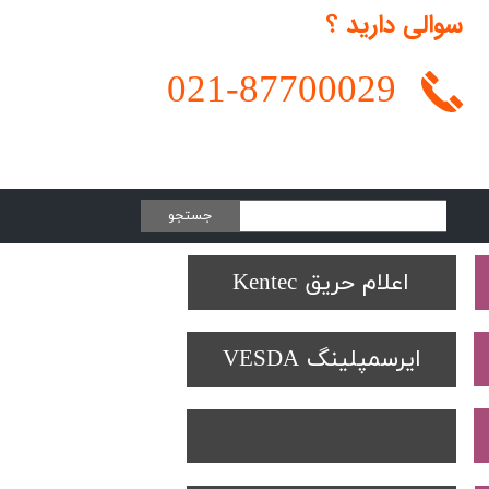
سوالی دارید ؟
021-
87700029
جستجو
Protectowire LHD
تجهیزات تست SOLO
دتکتورهای Spectrex
اعلام حریق Kentec
ایرسمپلینگ VESDA