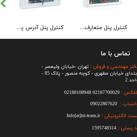
کنترل پنل متعارف C-TEC سری CFP 8 Zone
کنترل پنل آدرس پذیر C-TEC سری XFP دو لوپ 32 زون
تماس با ما
فتر مهندسی و فروش :
تهران -خیابان ولیعصر -
ابتدای خیابان مطهری - کوچه منصور - پلاک 85 -
احد 2
لفکس :
2187700029
0
02188108948
اتساپ :
09022807620
ست الکترونیکی :
Info[at]ist-team.ir
 پستی :
1595748314