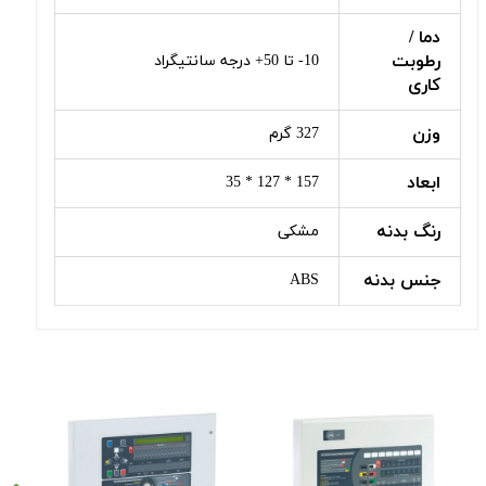
دما /
رطوبت
10- تا 50+ درجه سانتیگراد
کاری
وزن
327 گرم
ابعاد
157 * 127 * 35
رنگ بدنه
مشکی
جنس بدنه
ABS