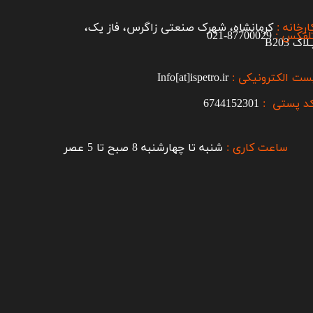
ارخانه :
کرمانشاه، شهرک صنعتی زاگرس، فاز یک،
لفکس :
87700029-021​​​​​​​
اک B203​​​​​​​
ست الکترونیکی :
Info[at]ispetro.ir
د پستی :
6744152301
ساعت کاری :
شنبه تا چهارشنبه 8 صبح تا 5 عصر