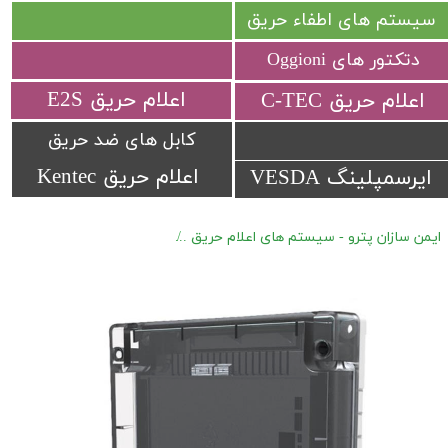
سیستم های اطفاء حریق
دتکتور های Oggioni
​اعلام حریق E2S
​اعلام حریق C-TEC​​​​​​​
کابل های ضد حریق
اعلام حریق Kentec
ایرسمپلینگ VESDA
ایمن سازان پترو - سیستم های اعلام حریق
اعلام حریق آدرس پذیر Hochiki