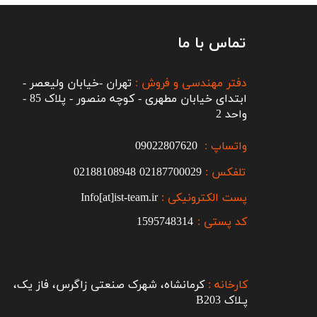
تماس با ما
دفتر مهندسی و فروش :
تهران -خیابان ولیعصر -
ابتدای خیابان مطهری - کوچه منصور - پلاک 85 -
واحد 2
واتساپ :
09022807620
تلفکس :
2187700029
0
02188108948
پست الکترونیکی :
Info[at]ist-team.ir
کد پستی :
1595748314
کارخانه :
کرمانشاه، شهرک صنعتی زاگرس، فاز یک،
پـلاک B203​​​​​​​