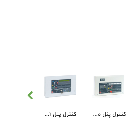
کنترل پنل متعارف C-TEC سری CFP 8 Zone
کنترل پنل آدرس پذیر C-TEC سری XFP دو لوپ 32 زون