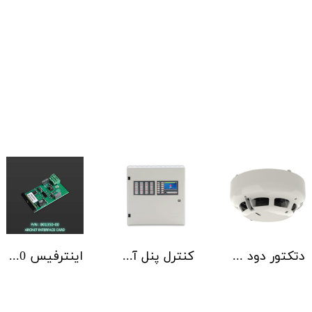
دتکتور دود آدرس پذیر هوچیکی Hochiki مدل ALN-EN SCI
کنترل پنل آدرس پذیر C-TEC سری ZFP یک تا 4 لوپ کابینت استاندارد
اینترفیس NSC | ArcNET B01350-00