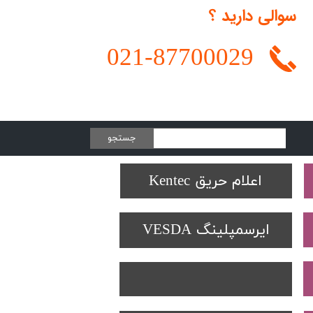
سوالی دارید ؟
021-
87700029
جستجو
Protectowire LHD
تجهیزات تست SOLO
دتکتورهای Spectrex
اعلام حریق Kentec
ایرسمپلینگ VESDA