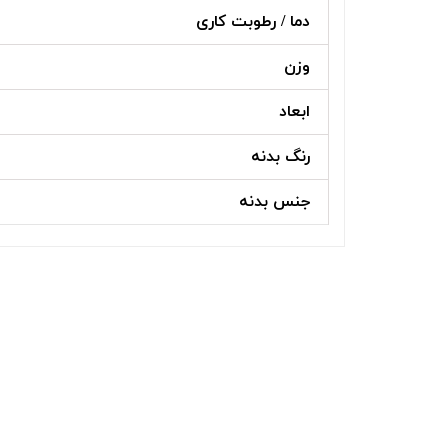
دما / رطوبت کاری
وزن
ابعاد
رنگ بدنه
جنس بدنه