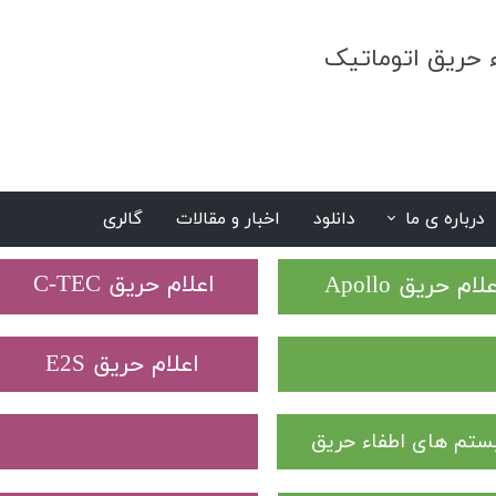
ء حریق اتوماتیک
درباره ی ما
دانلود
اخبار و مقالات
گالری
S
​اعلام حریق C-TEC​​​​​​​
علام حریق Apollo
​اعلام حریق E2S
تم های اطفاء حریق