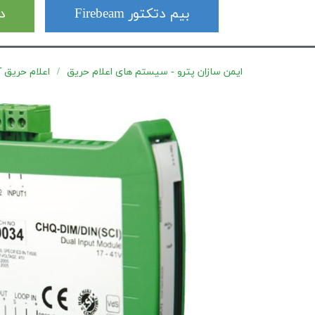
بیم دتکتور Firebeam
دت
ایمن سازان پترو - سیستم های اعلام حریق
اعلام حریق آدرس