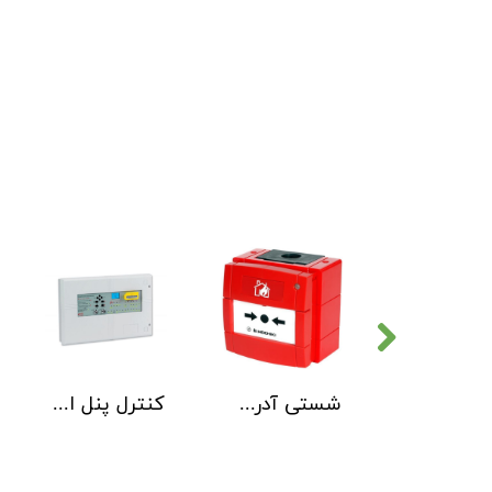
دتکتور دود هوچیکی Hochiki مدل SOC-E3N WHT
شستی آدرس پذیر ضد آب هوچیکی Hochiki مدل HCP-W SCI
کنترل پنل اطفاء حریق C-TEC EP203