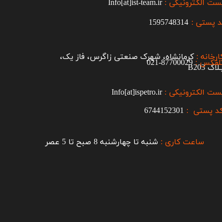
ست الکترونیکی :
Info[at]ist-team.ir
 پستی :
1595748314
ارخانه :
کرمانشاه، شهرک صنعتی زاگرس، فاز یک،
لفکس :
87700029-021​​​​​​​
اک B203​​​​​​​
ست الکترونیکی :
Info[at]ispetro.ir
د پستی :
6744152301
ساعت کاری :
شنبه تا چهارشنبه 8 صبح تا 5 عصر