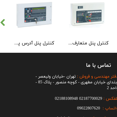
کنترل پنل متعارف C-TEC سری CFP 8 Zone
کنترل پنل آدرس پذیر C-TEC سری XFP دو لوپ 32 زون
تماس با ما
فتر مهندسی و فروش :
تهران -خیابان ولیعصر -
ابتدای خیابان مطهری - کوچه منصور - پلاک 85 -
احد 2
لفکس :
2187700029
0
02188108948
اتساپ :
09022807620