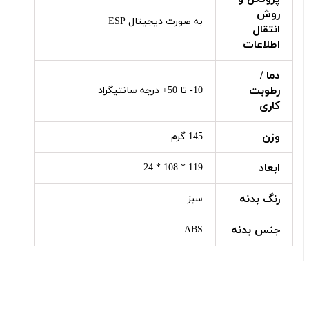
روش
به صورت دیجیتال ESP
انتقال
اطلاعات
دما /
رطوبت
10- تا 50+ درجه سانتیگراد
کاری
وزن
145 گرم
ابعاد
119 * 108 * 24
رنگ بدنه
سبز
جنس بدنه
ABS