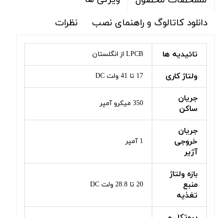
مشخصات محصول
دانلود کاتالوگ و راهنمای نصب
نظرات
تائیدیه ها
LPCB از انگلستان
ولتاژ کاری
17 تا 41 ولت DC
جریان
350 میکرو آمپر
ساکن
جریان
خروجی
1 آمپر
آژیر
بازه ولتاژ
منبع
20 تا 28.8 ولت DC
تغذیه
پروتکل و