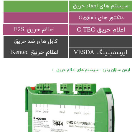
سیستم های اطفاء حریق
دتکتور های Oggioni
​اعلام حریق E2S
​اعلام حریق C-TEC​​​​​​​
کابل های ضد حریق
اعلام حریق Kentec
ایرسمپلینگ VESDA
ایمن سازان پترو - سیستم های اعلام حریق
اعلام حریق آدرس پذیر Hochiki