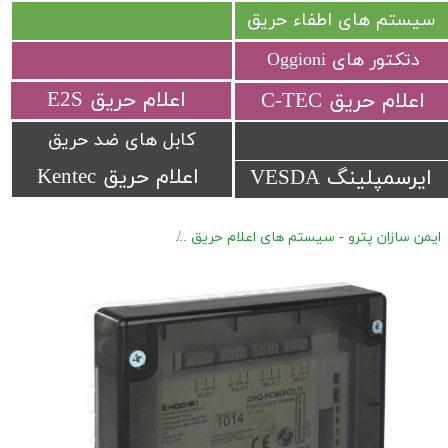
سیستم های اطفاء حریق
دتکتور های Oggioni
​اعلام حریق E2S
​اعلام حریق C-TEC​​​​​​​
کابل های ضد حریق
اعلام حریق Kentec
ایرسمپلینگ VESDA
ایمن سازان پترو - سیستم های اعلام حریق
اعلام حریق آدرس پذیر Hochiki