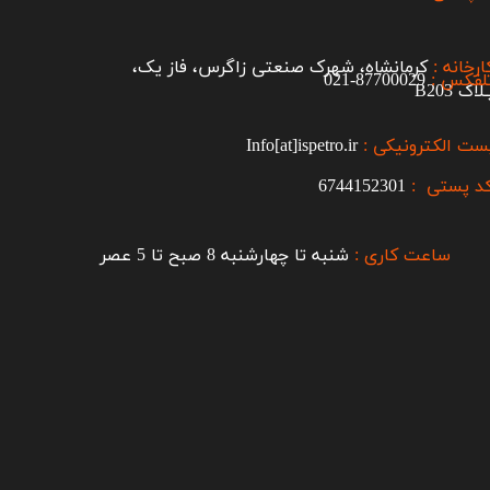
ارخانه :
کرمانشاه، شهرک صنعتی زاگرس، فاز یک،
لفکس :
87700029-021​​​​​​​
اک B203​​​​​​​
ست الکترونیکی :
Info[at]ispetro.ir
د پستی :
6744152301
ساعت کاری :
شنبه تا چهارشنبه 8 صبح تا 5 عصر