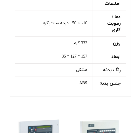
اطلاعات
دما /
رطوبت
10- تا 50+ درجه سانتیگراد
کاری
وزن
332 گرم
ابعاد
157 * 127 * 35
رنگ بدنه
مشکی
جنس بدنه
ABS