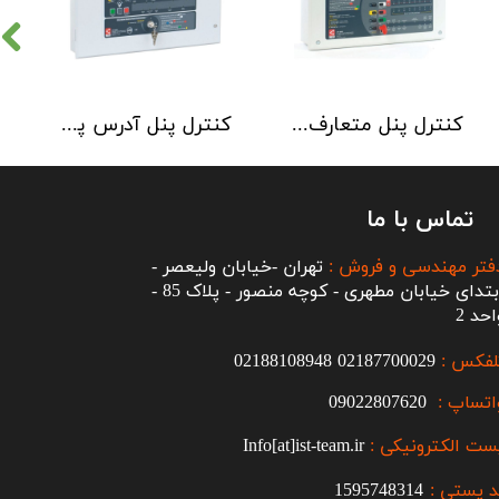
کنترل پنل متعارف C-TEC سری CFP 8 Zone
کنترل پنل آدرس پذیر C-TEC سری XFP دو لوپ 32 زون
تماس با ما
فتر مهندسی و فروش :
تهران -خیابان ولیعصر -
ابتدای خیابان مطهری - کوچه منصور - پلاک 85 -
احد 2
لفکس :
2187700029
0
02188108948
اتساپ :
09022807620
ست الکترونیکی :
Info[at]ist-team.ir
 پستی :
1595748314