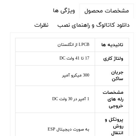
ویژگی ها
مشخصات محصول
دانلود کاتالوگ و راهنمای نصب
نظرات
تائیدیه ها
LPCB از انگلستان
ولتاژ کاری
17 تا 41 ولت DC
جریان
300 میکرو آمپر
ساکن
مشخصات
رله های
1 آمپر در 30 ولت DC
خروجی
پروتکل و
روش
به صورت دیجیتال ESP
انتقال