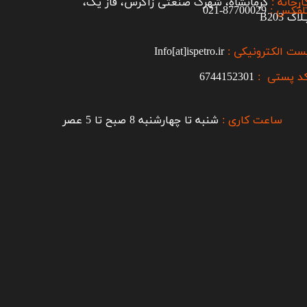
ارخانه :
کرمانشاه، شهرک صنعتی زاگرس، فاز یک،
لفکس :
87700029-021​​​​​​​
اک B203​​​​​​​
ست الکترونیکی :
Info[at]ispetro.ir
د پستی :
6744152301
ساعت کاری :
شنبه تا چهارشنبه 8 صبح تا 5 عصر