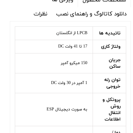
مشخصات محصول
دانلود کاتالوگ و راهنمای نصب
نظرات
تائیدیه ها
LPCB از انگلستان
ولتاژ کاری
17 تا 41 ولت DC
جریان
150 میکرو آمپر
ساکن
توان رله
1 آمپر در 30 ولت DC
خروجی
پروتکل و
روش
به صورت دیجیتال ESP
انتقال
اطلاعات
دما /