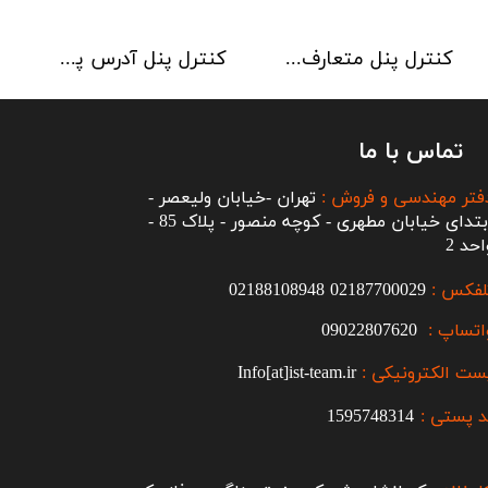
کنترل پنل متعارف C-TEC سری CFP 8 Zone
کنترل پنل آدرس پذیر C-TEC سری XFP دو لوپ 32 زون
تماس با ما
فتر مهندسی و فروش :
تهران -خیابان ولیعصر -
ابتدای خیابان مطهری - کوچه منصور - پلاک 85 -
احد 2
لفکس :
2187700029
0
02188108948
اتساپ :
09022807620
ست الکترونیکی :
Info[at]ist-team.ir
 پستی :
1595748314