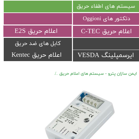
سیستم های اطفاء حریق
دتکتور های Oggioni
​اعلام حریق E2S
​اعلام حریق C-TEC​​​​​​​
کابل های ضد حریق
اعلام حریق Kentec
ایرسمپلینگ VESDA
ایمن سازان پترو - سیستم های اعلام حریق
اعلام حریق آدرس پذیر Hochiki