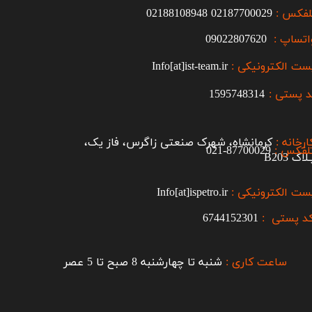
لفکس :
2187700029
0
02188108948
اتساپ :
09022807620
ست الکترونیکی :
Info[at]ist-team.ir
 پستی :
1595748314
ارخانه :
کرمانشاه، شهرک صنعتی زاگرس، فاز یک،
لفکس :
87700029-021​​​​​​​
اک B203​​​​​​​
ست الکترونیکی :
Info[at]ispetro.ir
د پستی :
6744152301
ساعت کاری :
شنبه تا چهارشنبه 8 صبح تا 5 عصر