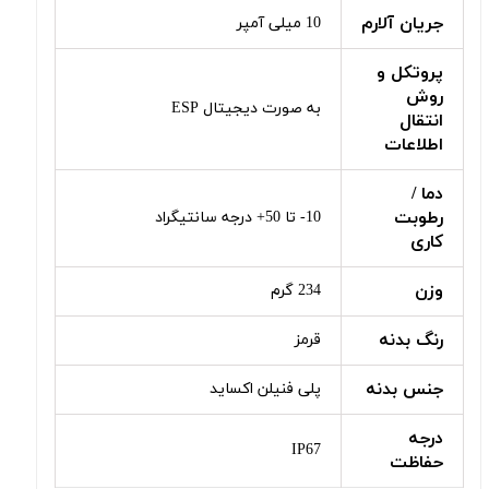
جریان آلارم
10 میلی آمپر
پروتکل و
روش
به صورت دیجیتال ESP
انتقال
اطلاعات
دما /
رطوبت
10- تا 50+ درجه سانتیگراد
کاری
وزن
234 گرم
رنگ بدنه
قرمز
جنس بدنه
پلی فنیلن اکساید
درجه
IP67
حفاظت