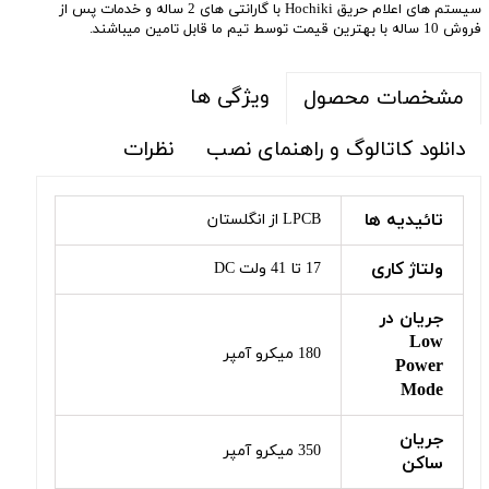
سیستم های اعلام حریق Hochiki با گارانتی های 2 ساله و خدمات پس از
فروش 10 ساله با بهترین قیمت توسط تیم ما قابل تامین میباشند.
ویژگی ها
مشخصات محصول
دانلود کاتالوگ و راهنمای نصب
نظرات
تائیدیه ها
LPCB از انگلستان
ولتاژ کاری
17 تا 41 ولت DC
جریان در
Low
180 میکرو آمپر
Power
Mode
جریان
350 میکرو آمپر
ساکن