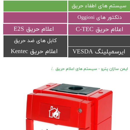
سیستم های اطفاء حریق
دتکتور های Oggioni
​اعلام حریق E2S
​اعلام حریق C-TEC​​​​​​​
کابل های ضد حریق
اعلام حریق Kentec
ایرسمپلینگ VESDA
ایمن سازان پترو - سیستم های اعلام حریق
اعلام حریق آدرس پذیر Hochiki