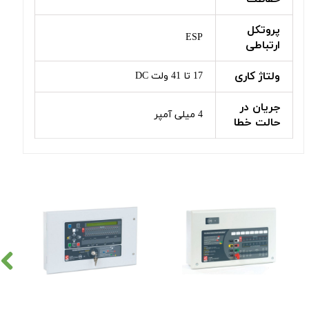
پروتکل
ESP
ارتباطی
ولتاژ کاری
17 تا 41 ولت DC
جریان در
4 میلی آمپر
حالت خطا