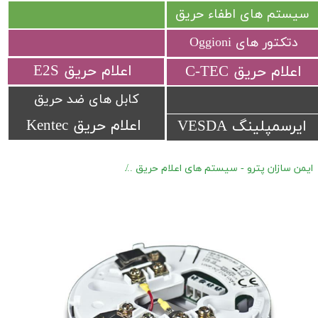
سیستم های اطفاء حریق
دتکتور های Oggioni
​اعلام حریق E2S
​اعلام حریق C-TEC​​​​​​​
کابل های ضد حریق
اعلام حریق Kentec
ایرسمپلینگ VESDA
ایمن سازان پترو - سیستم های اعلام حریق
اعلام حریق آدرس پذیر Hochiki