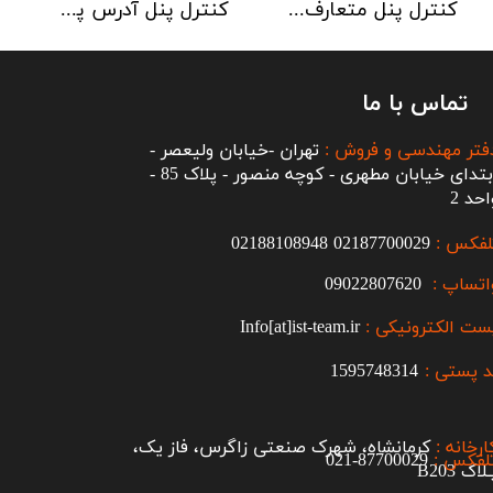
کنترل پنل متعارف C-TEC سری CFP 8 Zone
کنترل پنل آدرس پذیر C-TEC سری XFP دو لوپ 32 زون
تماس با ما
فتر مهندسی و فروش :
تهران -خیابان ولیعصر -
ابتدای خیابان مطهری - کوچه منصور - پلاک 85 -
احد 2
لفکس :
2187700029
0
02188108948
اتساپ :
09022807620
ست الکترونیکی :
Info[at]ist-team.ir
 پستی :
1595748314
ارخانه :
کرمانشاه، شهرک صنعتی زاگرس، فاز یک،
لفکس :
87700029-021​​​​​​​
اک B203​​​​​​​