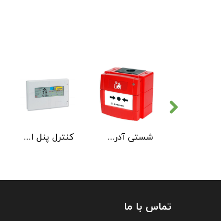
دتکتور دود هوچیکی Hochiki مدل SOC-E3N WHT
شستی آدرس پذیر ضد آب هوچیکی Hochiki مدل HCP-W SCI
کنترل پنل اطفاء حریق C-TEC EP203
تماس با ما