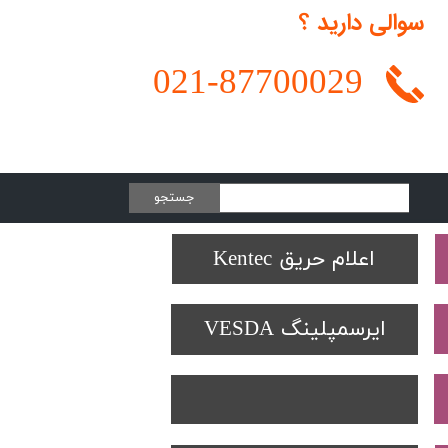
سوالی دارید ؟
021-
87700029
جستجو
Protectowire LHD
تجهیزات تست SOLO
دتکتورهای Spectrex
اعلام حریق Kentec
ایرسمپلینگ VESDA