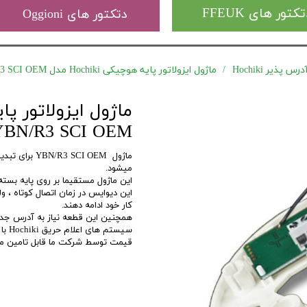
کتور های FFEUK
دتکتور های Oggioni
 پذیر Hochiki
ماژول ایزولاتور پایه هوچیکی Hochiki مدل YBN/R3 SCI OEM
YBN/R3 SCI OEM
ماژول SCI OEM
میشود.
این ماژول مستقیما بر روی پایه بسته
این دیوایس در زمان اتصال کوتاه ، ول
کار خود ادامه دهند.
همچنین این قطعه نیاز به آدرس جداگ
قیمت توسط شرکت ما قابل تامین می