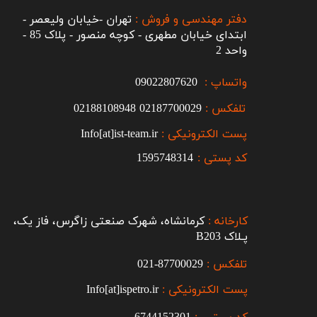
دفتر مهندسی و فروش :
تهران -خیابان ولیعصر -
ابتدای خیابان مطهری - کوچه منصور - پلاک 85 -
واحد 2
واتساپ :
09022807620
تلفکس :
2187700029
0
02188108948
پست الکترونیکی :
Info[at]ist-team.ir
کد پستی :
1595748314
کارخانه :
کرمانشاه، شهرک صنعتی زاگرس، فاز یک،
پـلاک B203​​​​​​​
تلفکس :
87700029-021​​​​​​​
پست الکترونیکی :
Info[at]ispetro.ir
6744152301