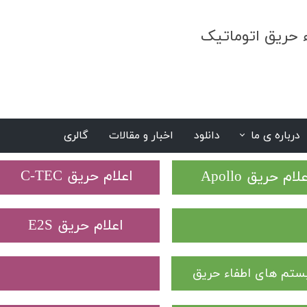
ء حریق اتوماتیک
درباره ی ما
دانلود
اخبار و مقالات
گالری
S
​اعلام حریق C-TEC​​​​​​​
علام حریق Apollo
​اعلام حریق E2S
تم های اطفاء حریق