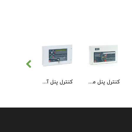
کنترل پنل متعارف C-TEC سری CFP 8 Zone
کنترل پنل آدرس پذیر C-TEC سری XFP دو لوپ 32 زون