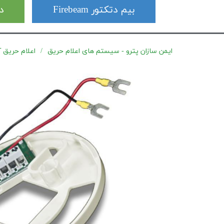
بیم دتکتور Firebeam
دت
ایمن سازان پترو - سیستم های اعلام حریق
اعلام حریق آدرس