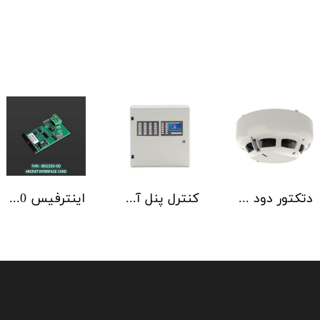
دتکتور دود آدرس پذیر هوچیکی Hochiki مدل ALN-EN SCI
کنترل پنل آدرس پذیر C-TEC سری ZFP یک تا 4 لوپ کابینت استاندارد
اینترفیس NSC | ArcNET B01350-00