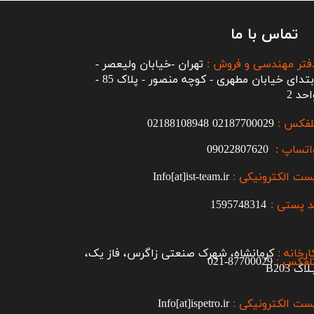
تماس با ما
فتر مهندسی و فروش :
تهران -خیابان ولیعصر -
ابتدای خیابان مطهری - کوچه منصور - پلاک 85 -
احد 2
لفکس :
2187700029
0
02188108948
اتساپ :
09022807620
ست الکترونیکی :
Info[at]ist-team.ir
 پستی :
1595748314
ارخانه :
کرمانشاه، شهرک صنعتی زاگرس، فاز یک،
لفکس :
87700029-021​​​​​​​
اک B203​​​​​​​
ست الکترونیکی :
Info[at]ispetro.ir