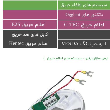
سیستم های اطفاء حریق
دتکتور های Oggioni
​اعلام حریق E2S
​اعلام حریق C-TEC​​​​​​​
کابل های ضد حریق
اعلام حریق Kentec
ایرسمپلینگ VESDA
ایمن سازان پترو - سیستم های اعلام حریق
اعلام حریق آدرس پذیر Hochiki