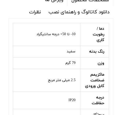
مشخصات محصول
دانلود کاتالوگ و راهنمای نصب
نظرات
دما /
رطوبت
10- تا 50+ درجه سانتیگراد
کاری
رنگ بدنه
سفید
وزن
79 گرم
ماکزیمم
ضخامت
2.5 میلی متر مربع
کابل ورودی
درجه
IP20
حفاظت
پروتکل