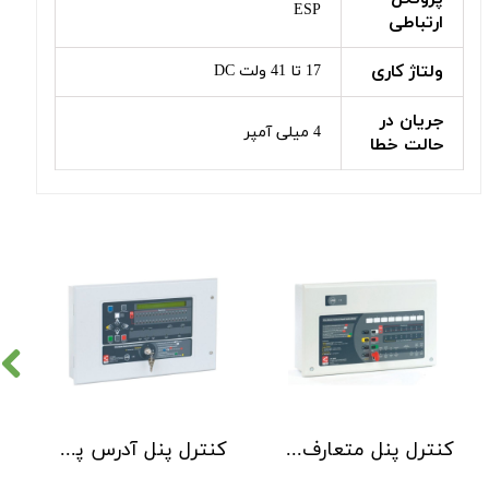
ESP
ارتباطی
ولتاژ کاری
17 تا 41 ولت DC
جریان در
4 میلی آمپر
حالت خطا
کنترل پنل متعارف C-TEC سری CFP 8 Zone
کنترل پنل آدرس پذیر C-TEC سری XFP دو لوپ 32 زون