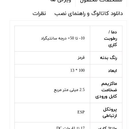
مشخصات محصول
دانلود کاتالوگ و راهنمای نصب
نظرات
دما /
رطوبت
10- تا 50+ درجه سانتیگراد
کاری
رنگ بدنه
قرمز
ابعاد
100 * 13
ماکزیمم
ضخامت
2.5 میلی متر مربع
کابل ورودی
پروتکل
ESP
ارتباطی
ولتاژ کاری
17 تا 41 ولت DC