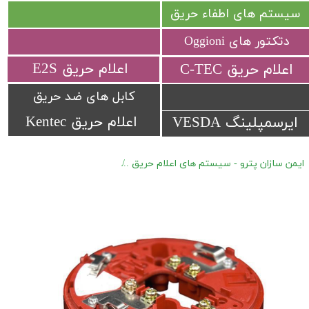
سیستم های اطفاء حریق
دتکتور های Oggioni
​اعلام حریق E2S
​اعلام حریق C-TEC​​​​​​​
کابل های ضد حریق
اعلام حریق Kentec
ایرسمپلینگ VESDA
ایمن سازان پترو - سیستم های اعلام حریق
اعلام حریق آدرس پذیر Hochiki