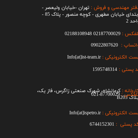
فتر مهندسی و فروش :
تهران -خیابان ولیعصر -
ابتدای خیابان مطهری - کوچه منصور - پلاک 85 -
احد 2
لفکس :
2187700029
0
02188108948
اتساپ :
09022807620
ست الکترونیکی :
Info[at]ist-team.ir
 پستی :
1595748314
ارخانه :
کرمانشاه، شهرک صنعتی زاگرس، فاز یک،
لفکس :
87700029-021​​​​​​​
اک B203​​​​​​​
ست الکترونیکی :
Info[at]ispetro.ir
د پستی :
6744152301