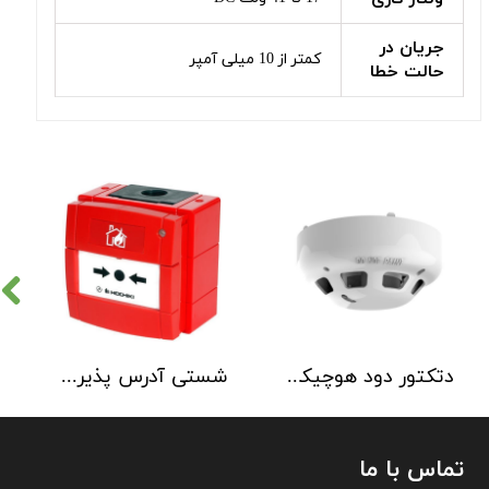
جریان در
کمتر از 10 میلی آمپر
حالت خطا
زنگ اعلام حریق هوچیکی Hochiki مدل MBF-6EV
فلاشر اعلام حریق هوچیکی مدل CLB-E
تماس با ما