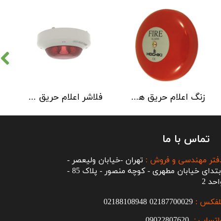
زنگ اعلام حریق هوچیکی Hochiki مدل MBF-6EV
فلاشر اعلام حریق هوچیکی مدل CLB-E
تماس با ما
فتر مهندسی و فروش :
تهران -خیابان ولیعصر -
ابتدای خیابان مطهری - کوچه منصور - پلاک 85 -
احد 2
لفکس :
2187700029
0
02188108948
اتساپ :
09022807620