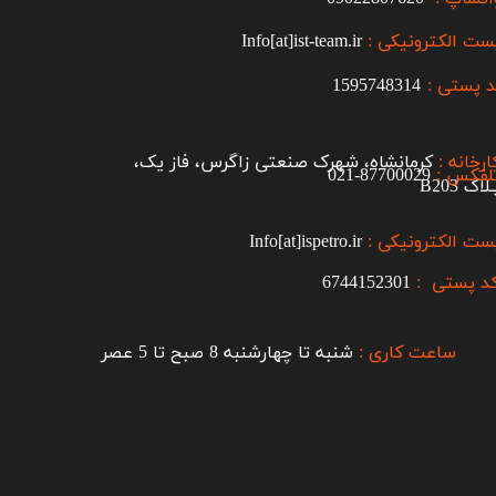
ست الکترونیکی :
Info[at]ist-team.ir
 پستی :
1595748314
ارخانه :
کرمانشاه، شهرک صنعتی زاگرس، فاز یک،
لفکس :
87700029-021​​​​​​​
اک B203​​​​​​​
ست الکترونیکی :
Info[at]ispetro.ir
د پستی :
6744152301
ساعت کاری :
شنبه تا چهارشنبه 8 صبح تا 5 عصر