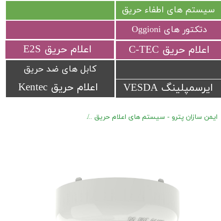
سیستم های اطفاء حریق
دتکتور های Oggioni
​اعلام حریق E2S
​اعلام حریق C-TEC​​​​​​​
کابل های ضد حریق
اعلام حریق Kentec
ایرسمپلینگ VESDA
ایمن سازان پترو - سیستم های اعلام حریق
اعلام حریق آدرس پذیر Hochiki