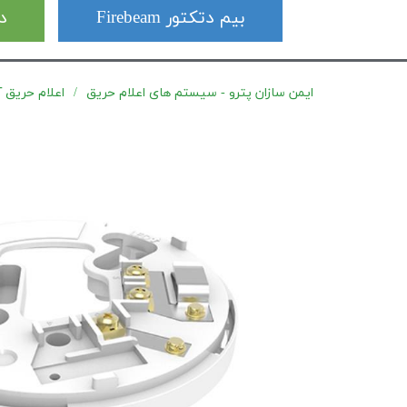
بیم دتکتور Firebeam
دت
ایمن سازان پترو - سیستم های اعلام حریق
اعلام حریق آدرس