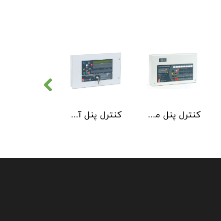
کنترل پنل متعارف C-TEC سری CFP 8 Zone
کنترل پنل آدرس پذیر C-TEC سری XFP دو لوپ 32 زون