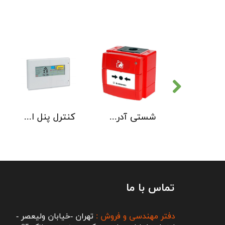
دتکتور دود هوچیکی Hochiki مدل SOC-E3N WHT
شستی آدرس پذیر ضد آب هوچیکی Hochiki مدل HCP-W SCI
کنترل پنل اطفاء حریق C-TEC EP203
تماس با ما
دفتر مهندسی و فروش :
تهران -خیابان ولیعصر -