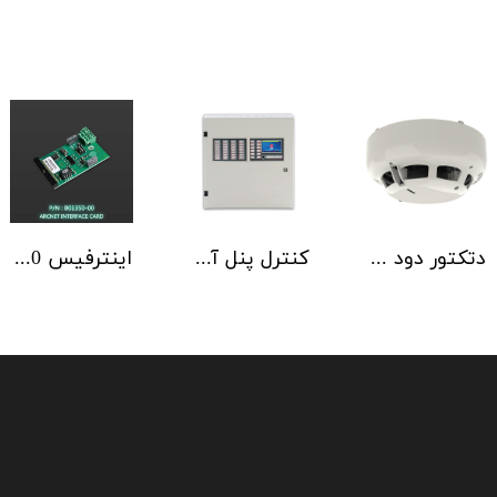
دتکتور دود آدرس پذیر هوچیکی Hochiki مدل ALN-EN SCI
کنترل پنل آدرس پذیر C-TEC سری ZFP یک تا 4 لوپ کابینت استاندارد
اینترفیس NSC | ArcNET B01350-00