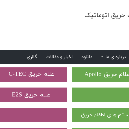
ء حریق اتوماتیک
درباره ی ما
دانلود
اخبار و مقالات
گالری
S
​اعلام حریق C-TEC​​​​​​​
علام حریق Apollo
​اعلام حریق E2S
تم های اطفاء حریق