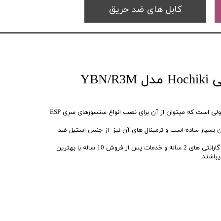
کابل های ضد حریق
پایه نصب هوچیکی Hochiki مدل YBN/R3M
پایه YBN/R3M WHT یک پایه معمولی است که میتوان از آن برای نصب انواع سنسورهای سری ESP
ن بسیار ساده است و ترمینال های آن نیز از جنس استیل ضد
سیستم های اعلام حریق Hochiki با گارانتی های 2 ساله و خدمات پس از فروش 10 ساله با بهترین
باشند.