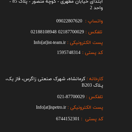
ابتدای خیابان مطهری - کوچه منصور - پلاک 85 -
واحد 2
واتساپ :
09022807620
تلفکس :
2187700029
0
02188108948
پست الکترونیکی :
Info[at]ist-team.ir
کد پستی :
1595748314
کارخانه :
کرمانشاه، شهرک صنعتی زاگرس، فاز یک،
پـلاک B203​​​​​​​
تلفکس :
87700029-021​​​​​​​
پست الکترونیکی :
Info[at]ispetro.ir
کد پستی :
6744152301