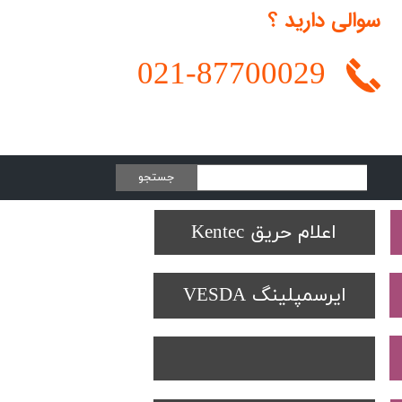
سوالی دارید ؟
021-
87700029
جستجو
Protectowire LHD
تجهیزات تست SOLO
دتکتورهای Spectrex
اعلام حریق Kentec
ایرسمپلینگ VESDA