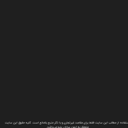
تفاده از مطالب این سایت فقط برای مقاصد غیرتجاری و با ذکر منبع بلامانع است. کلیه حقوق این سایت
متعلق به ایمن سازان پترو می‌باشد.