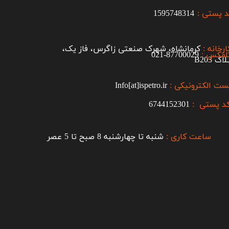
 پستی :
1595748314
ارخانه :
کرمانشاه، شهرک صنعتی زاگرس، فاز یک،
لفکس :
87700029-021​​​​​​​
اک B203​​​​​​​
ست الکترونیکی :
Info[at]ispetro.ir
د پستی :
6744152301
ساعت کاری :
شنبه تا چهارشنبه 8 صبح تا 5 عصر