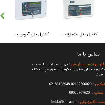
کنترل پنل متعارف C-TEC سری CFP 8 Zone
کنترل پنل آدرس پذیر C-TEC سری XFP دو لوپ 32 زون
تماس با ما
فتر مهندسی و فروش :
تهران -خیابان ولیعصر -
ابتدای خیابان مطهری - کوچه منصور - پلاک 85 -
احد 2
لفکس :
2187700029
0
02188108948
اتساپ :
09022807620
ست الکترونیکی :
Info[at]ist-team.ir