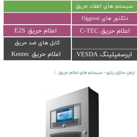
سیستم های اطفاء حریق
دتکتور های Oggioni
​اعلام حریق E2S
​اعلام حریق C-TEC​​​​​​​
کابل های ضد حریق
اعلام حریق Kentec
ایرسمپلینگ VESDA
ایمن سازان پترو - سیستم های اعلام حریق
اعلام حریق آدرس پذیر Kentec