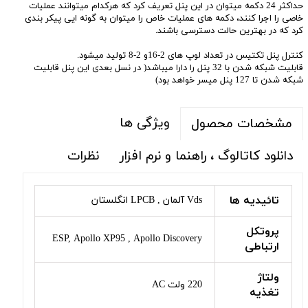
حداکثر 24 دکمه میتوان در این پنل تعریف کرد که هرکدام میتوانند عملیات
خاصی را اجرا کنند، دکمه های عملیات خاص را میتوان به گونه ایی پیکر بندی
کرد که در بهترین حالت دسترسی باشند.
کنترل پنل تکتیس در تعداد لوپ های 2-16و 2-8 تولید میشود.
قابلیت شبکه شدن با 32 پنل را دارا میباشد( در نسل بعدی این پنل قابلیت
شبکه شدن تا 127 پنل میسر خواهد بود)
ویژگی ها
مشخصات محصول
دانلود کاتالوگ ، راهنما و نرم افزار
نظرات
تائیدیه ها
Vds آلمان , LPCB انگلستان
پروتکل
ESP, Apollo XP95 , Apollo Discovery
ارتباطی
ولتاژ
220 ولت AC
تغذیه