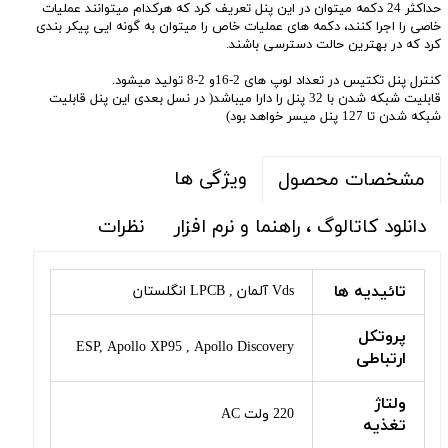
حداکثر 24 دکمه میتوان در این پنل تعریف کرد که هرکدام میتوانند عملیات
خاصی را اجرا کنند، دکمه های عملیات خاص را میتوان به گونه ایی پیکر بندی
کرد که در بهترین حالت دسترسی باشند.
کنترل پنل تکتیس در تعداد لوپ های 2-16و 2-8 تولید میشود.
قابلیت شبکه شدن با 32 پنل را دارا میباشد( در نسل بعدی این پنل قابلیت
شبکه شدن تا 127 پنل میسر خواهد بود)
ویژگی ها
مشخصات محصول
دانلود کاتالوگ ، راهنما و نرم افزار
نظرات
تائیدیه ها
Vds آلمان , LPCB انگلستان
پروتکل
ESP, Apollo XP95 , Apollo Discovery
ارتباطی
ولتاژ
220 ولت AC
تغذیه