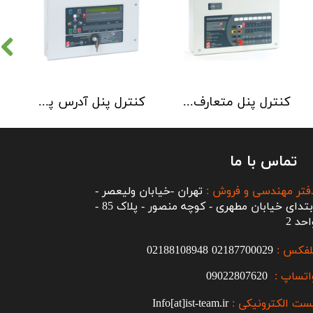
کنترل پنل متعارف C-TEC سری CFP 8 Zone
کنترل پنل آدرس پذیر C-TEC سری XFP دو لوپ 32 زون
تماس با ما
فتر مهندسی و فروش :
تهران -خیابان ولیعصر -
ابتدای خیابان مطهری - کوچه منصور - پلاک 85 -
احد 2
لفکس :
2187700029
0
02188108948
اتساپ :
09022807620
ست الکترونیکی :
Info[at]ist-team.ir