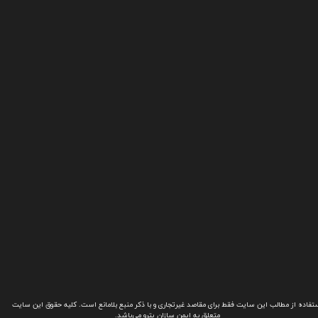
تفاده از مطالب این سایت فقط برای مقاصد غیرتجاری و با ذکر منبع بلامانع است. کلیه حقوق این سایت
متعلق به ایمن سازان پترو می‌باشد.