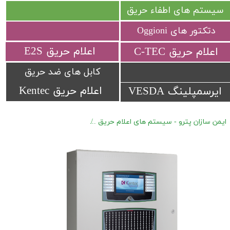
سیستم های اطفاء حریق
دتکتور های Oggioni
​اعلام حریق E2S
​اعلام حریق C-TEC​​​​​​​
کابل های ضد حریق
اعلام حریق Kentec
ایرسمپلینگ VESDA
ایمن سازان پترو - سیستم های اعلام حریق
اعلام حریق آدرس پذیر Kentec