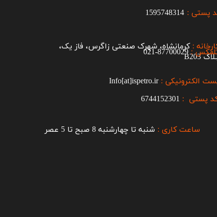
 پستی :
1595748314
ارخانه :
کرمانشاه، شهرک صنعتی زاگرس، فاز یک،
لفکس :
87700029-021​​​​​​​
اک B203​​​​​​​
ست الکترونیکی :
Info[at]ispetro.ir
د پستی :
6744152301
ساعت کاری :
شنبه تا چهارشنبه 8 صبح تا 5 عصر