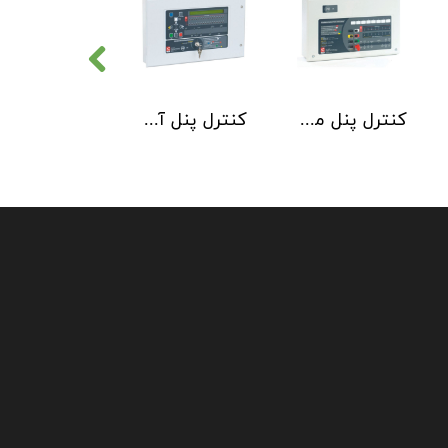
کنترل پنل متعارف C-TEC سری CFP 8 Zone
کنترل پنل آدرس پذیر C-TEC سری XFP دو لوپ 32 زون