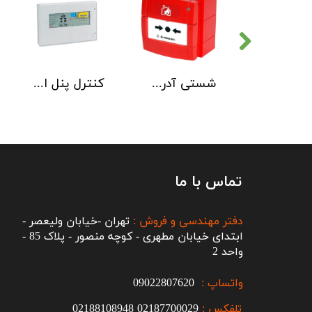
دتکتور دود هوچیکی Hochiki مدل SOC-E3N WHT
شستی آدرس پذیر ضد آب هوچیکی Hochiki مدل HCP-W SCI
کنترل پنل اطفاء حریق C-TEC EP203
تماس با ما
دفتر مهندسی و فروش :
تهران -خیابان ولیعصر -
ابتدای خیابان مطهری - کوچه منصور - پلاک 85 -
واحد 2
واتساپ :
09022807620
تلفکس :
2187700029
0
02188108948