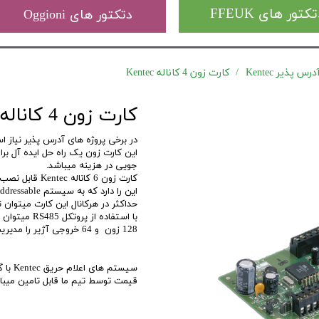
کتور های FFEUK
دتکتور های Oggioni
 پذیر Kentec
کارت زون 4 کاناله Kentec
کارت زون 4 کاناله Kentec
در برخی پروژه های آدرس پذیر نیا
این کارت زون یک راه حل ایده آل بر
جویی در هزینه میباشد.
این را دارد که به سیستم Addressable مورد نظر، Device های متعارف را اضافه کند
حداکثر در هرکانال این کارت میتوان تعداد 30 عدد دیوایس Conventional 
128 زون و 64 خروجی آژیر را مدیریت کرد.
قیمت توسط تیم ما قابل تامین میبا