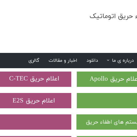
ء حریق اتوماتیک
درباره ی ما
دانلود
اخبار و مقالات
گالری
S
​اعلام حریق C-TEC​​​​​​​
علام حریق Apollo
​اعلام حریق E2S
تم های اطفاء حریق