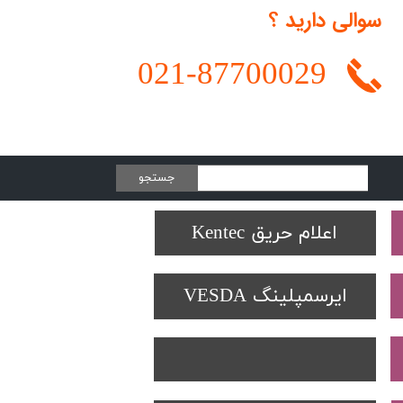
سوالی دارید ؟
021-
87700029
جستجو
Protectowire LHD
تجهیزات تست SOLO
دتکتورهای Spectrex
اعلام حریق Kentec
ایرسمپلینگ VESDA