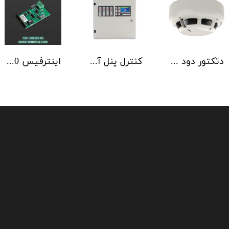
دتکتور دود آدرس پذیر هوچیکی Hochiki مدل ALN-EN SCI
کنترل پنل آدرس پذیر C-TEC سری ZFP یک تا 4 لوپ کابینت استاندارد
اینترفیس NSC | ArcNET B01350-00