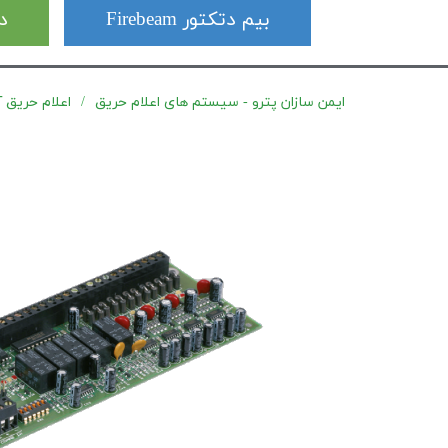
بیم دتکتور Firebeam
دت
ایمن سازان پترو - سیستم های اعلام حریق
اعلام حریق آدرس