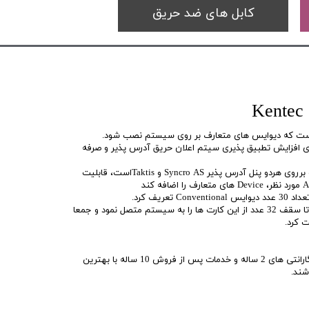
کابل های ضد حریق
ز است که دیوایس های متعارف بر روی سیستم نصب شود.
ای افزایش تطبیق پذیری سیتم اعلان حریق آدرس پذیر و صرفه
کارت زون 6 کاناله Kentec قابل نصب برروی هردو پنل آدرس پذیر Syncro AS و Taktisاست، قابلیت
تعریف کرد.
با استفاده از پروتکل RS485 میتوان تا سقف 32 عدد از این کارت ها را به سیستم متصل نمود و جمعا
سیستم های اعلام حریق Kentec با گارانتی های 2 ساله و خدمات پس از فروش 10 ساله با بهترین
شند.