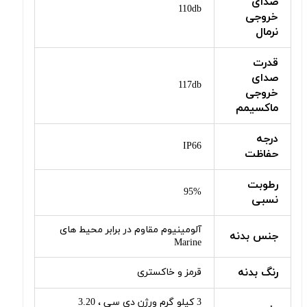
صدای
110db
خروجی
نرمال
قدرت
صدای
117db
خروجی
ماکسیمم
درجه
IP66
حفاظت
رطوبت
95%
نسبی
آلومینیوم مقاوم در برابر محیط های
جنس بدنه
Marine
رنگ بدنه
قرمز و خاکستری
3 کیلو گرم ورژن دی سی ، 3.20