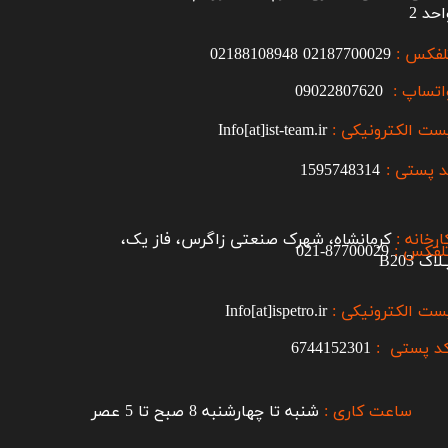
احد 2
لفکس :
2187700029
0
02188108948
اتساپ :
09022807620
ست الکترونیکی :
Info[at]ist-team.ir
 پستی :
1595748314
ارخانه :
کرمانشاه، شهرک صنعتی زاگرس، فاز یک،
لفکس :
87700029-021​​​​​​​
اک B203​​​​​​​
ست الکترونیکی :
Info[at]ispetro.ir
د پستی :
6744152301
ساعت کاری :
شنبه تا چهارشنبه 8 صبح تا 5 عصر