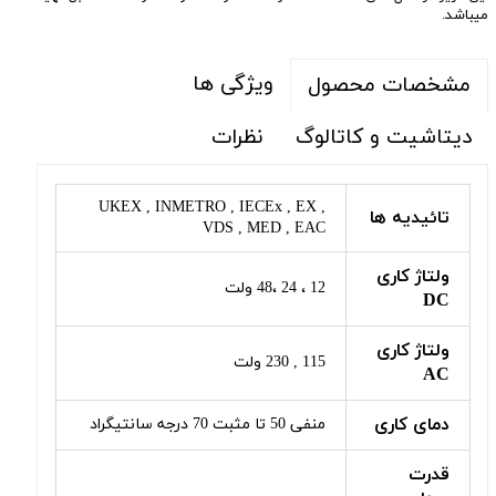
میباشد.
ویژگی ها
مشخصات محصول
دیتاشیت و کاتالوگ
نظرات
UKEX , INMETRO , IECEx , EX ,
تائیدیه ها
VDS , MED , EAC
ولتاژ کاری
12 ، 24 ،48 ولت
DC
ولتاژ کاری
115 , 230 ولت
AC
دمای کاری
منفی 50 تا مثبت 70 درجه سانتیگراد
قدرت