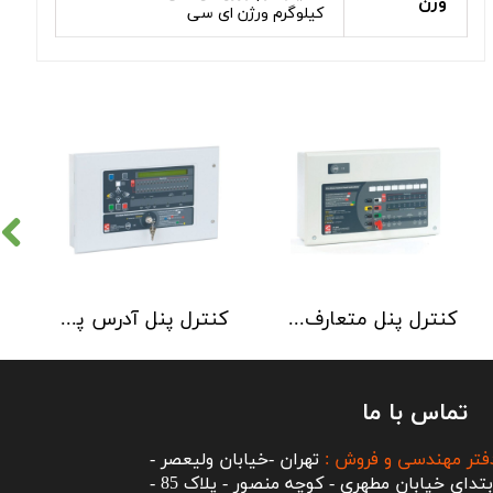
وزن
کیلوگرم ورژن ای سی
کنترل پنل متعارف C-TEC سری CFP 8 Zone
کنترل پنل آدرس پذیر C-TEC سری XFP دو لوپ 32 زون
تماس با ما
فتر مهندسی و فروش :
تهران -خیابان ولیعصر -
ابتدای خیابان مطهری - کوچه منصور - پلاک 85 -