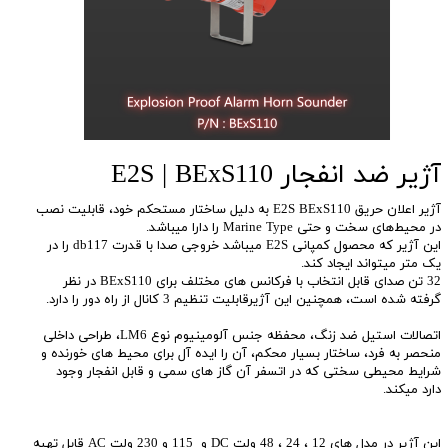
آژیر ضد انفجار E2S | BExS110
آژیر اعلان حریق E2S BExS110 به دلیل ساختار مستحکم خود، قابلیت نصب
در محیط‌های سخت‌ و حتی Marine Type را دارا میباشد.
این آژیر که محصول کمپانی E2S میباشد خروجی صدا با قدرت db117 را در
یک متر میتواند ایجاد کند.
32 تن صدای قابل انتخاب با فرکانس های مختلف برای BExS110 در نظر
گرفته شده است، همچنین این آژیرقابلیت تنظیم 3 کانال از راه دور را دارد.
اتصالات استیل ضد زنگ، محفظه جنس آلومینیوم نوع LM6، طراحی داخلی
منحصر به فرد، ساختار بسیار محکم، آن را ایده آل برای محیط های خورنده و
شرایط محیطی سختی که در اتسفر آن گاز های سمی و قابل انفجار وجود
دارد میکند.
این آژیر در مدل های 12 ، 24 ، 48 ولت DC و 115 و 230 ولت AC قابل تهیه