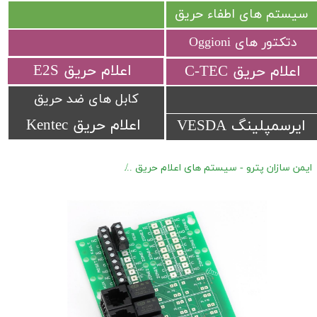
سیستم های اطفاء حریق
دتکتور های Oggioni
​اعلام حریق E2S
​اعلام حریق C-TEC​​​​​​​
کابل های ضد حریق
اعلام حریق Kentec
ایرسمپلینگ VESDA
ایمن سازان پترو - سیستم های اعلام حریق
اعلام حریق متعارف C-TEC