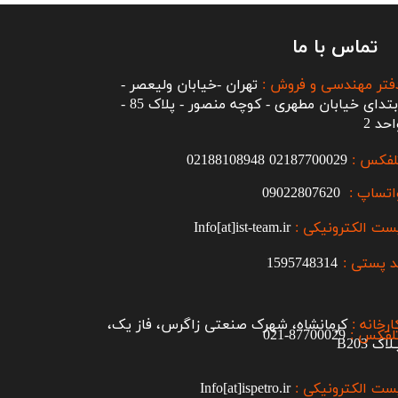
تماس با ما
فتر مهندسی و فروش :
تهران -خیابان ولیعصر -
ابتدای خیابان مطهری - کوچه منصور - پلاک 85 -
احد 2
لفکس :
2187700029
0
02188108948
اتساپ :
09022807620
ست الکترونیکی :
Info[at]ist-team.ir
 پستی :
1595748314
ارخانه :
کرمانشاه، شهرک صنعتی زاگرس، فاز یک،
لفکس :
87700029-021​​​​​​​
اک B203​​​​​​​
ست الکترونیکی :
Info[at]ispetro.ir