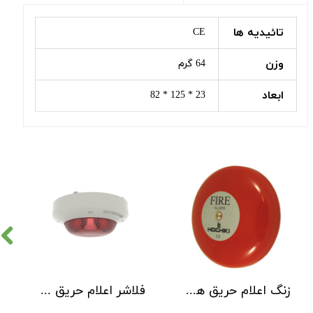
تائیدیه ها
CE
وزن
64 گرم
ابعاد
23 * 125 * 82
زنگ اعلام حریق هوچیکی Hochiki مدل MBF-6EV
فلاشر اعلام حریق هوچیکی مدل CLB-E