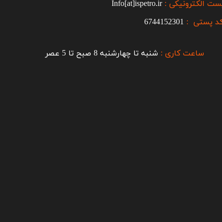
ست الکترونیکی :
Info[at]ispetro.ir
د پستی :
6744152301
ساعت کاری :
شنبه تا چهارشنبه 8 صبح تا 5 عصر