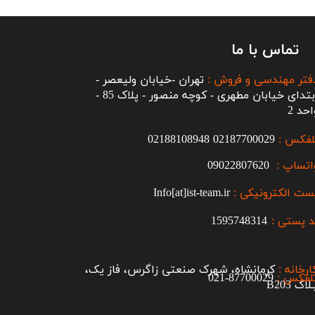
تماس با ما
فتر مهندسی و فروش :
تهران -خیابان ولیعصر -
ابتدای خیابان مطهری - کوچه منصور - پلاک 85 -
احد 2
لفکس :
2187700029
0
02188108948
اتساپ :
09022807620
ست الکترونیکی :
Info[at]ist-team.ir
 پستی :
1595748314
ارخانه :
کرمانشاه، شهرک صنعتی زاگرس، فاز یک،
لفکس :
87700029-021​​​​​​​
اک B203​​​​​​​