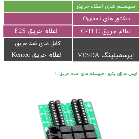
سیستم های اطفاء حریق
دتکتور های Oggioni
​اعلام حریق E2S
​اعلام حریق C-TEC​​​​​​​
کابل های ضد حریق
اعلام حریق Kentec
ایرسمپلینگ VESDA
ایمن سازان پترو - سیستم های اعلام حریق
اعلام حریق متعارف C-TEC