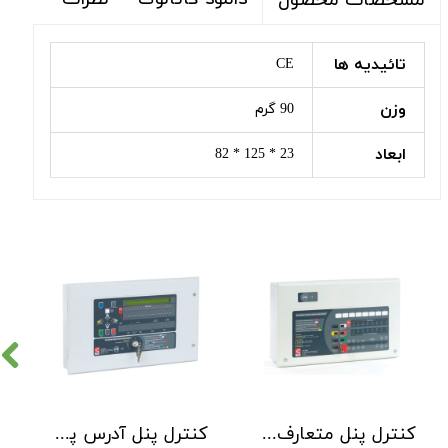
مشخصات محصول
تائیدیه ها
CE
وزن
90 گرم
ابعاد
23 * 125 * 82
کنترل پنل متعارف C-TEC سری CFP 8 Zone
کنترل پنل آدرس پذیر C-TEC سری XFP دو لوپ 32 زون